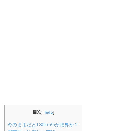
目次
[
hide
]
今のままだと130km/hが限界か？