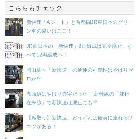
こちらもチェック
新快速「Aシート」と首都圏JR東日本のグリー
ン車の違いはここ！
JR西日本の「新快速」8両編成は完全廃止、す
べて12両編成へ！
岡山駅へ「新快速」の延伸の可能性はやはりゼ
ロか!?
湖西線はやはり赤字だった！ 新幹線の「並行
在来線」で新快速は廃止にも!?
【席取り】新快速、どうずれば確実に座れる!?
コツがある！