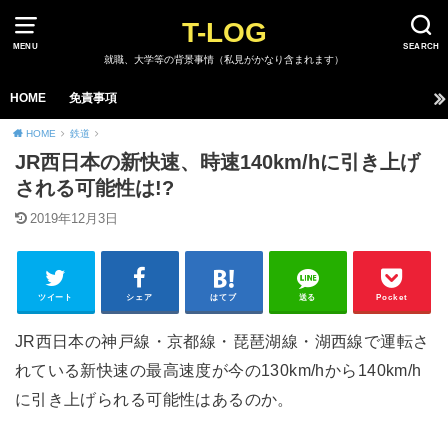
T-LOG
MENU
SEARCH
就職、大学等の背景事情（私見がかなり含まれます）
HOME
免責事項
HOME
鉄道
JR西日本の新快速、時速140km/hに引き上げ
される可能性は!?
2019年12月3日
ツイート
シェア
はてブ
送る
Pocket
JR西日本の神戸線・京都線・琵琶湖線・湖西線で運転さ
れている新快速の最高速度が今の130km/hから140km/h
に引き上げられる可能性はあるのか。