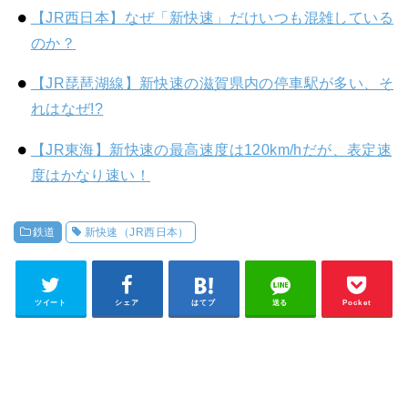
【JR西日本】なぜ「新快速」だけいつも混雑している
のか？
【JR琵琶湖線】新快速の滋賀県内の停車駅が多い、そ
れはなぜ!?
【JR東海】新快速の最高速度は120km/hだが、表定速
度はかなり速い！
鉄道
新快速（JR西日本）
ツイート
シェア
はてブ
送る
Pocket