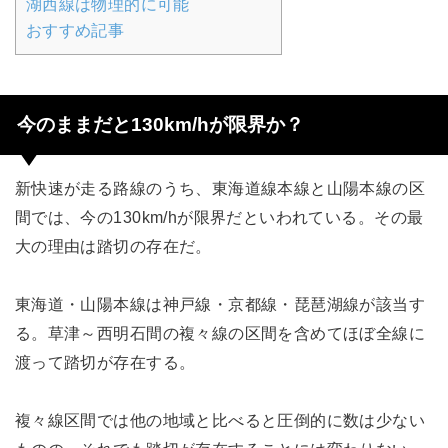
湖西線は物理的に可能
おすすめ記事
今のままだと130km/hが限界か？
新快速が走る路線のうち、東海道線本線と山陽本線の区
間では、今の130km/hが限界だといわれている。その最
大の理由は踏切の存在だ。
東海道・山陽本線は神戸線・京都線・琵琶湖線が該当す
る。草津～西明石間の複々線の区間を含めてほぼ全線に
渡って踏切が存在する。
複々線区間では他の地域と比べると圧倒的に数は少ない