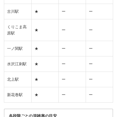
古川駅
★
ー
ー
くりこま高
★
ー
ー
原駅
一ノ関駅
★
ー
ー
水沢江刺駅
★
ー
ー
北上駅
★
ー
ー
新花巻駅
★
ー
ー
各段階ごとの混雑率の目安