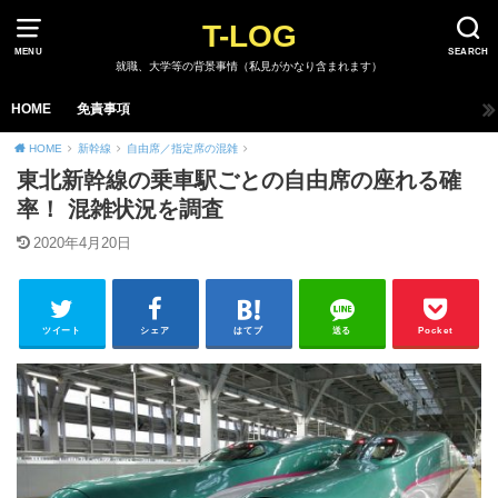
T-LOG
MENU
SEARCH
就職、大学等の背景事情（私見がかなり含まれます）
HOME
免責事項
HOME
新幹線
自由席／指定席の混雑
東北新幹線の乗車駅ごとの自由席の座れる確
率！ 混雑状況を調査
2020年4月20日
ツイート
シェア
はてブ
送る
Pocket