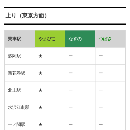
上り（東京方面）
乗車駅
やまびこ
なすの
つばさ
盛岡駅
★
ー
ー
新花巻駅
★
ー
ー
北上駅
★
ー
ー
水沢江刺駅
★
ー
ー
一ノ関駅
★
ー
ー