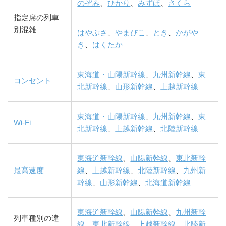
のぞみ
、
ひかり
、
みずほ
、
さくら
指定席の列車
別混雑
はやぶさ
、
やまびこ
、
とき
、
かがや
き
、
はくたか
東海道・山陽新幹線
、
九州新幹線
、
東
コンセント
北新幹線
、
山形新幹線
、
上越新幹線
東海道・山陽新幹線
、
九州新幹線
、
東
Wi-Fi
北新幹線
、
上越新幹線
、
北陸新幹線
東海道新幹線
、
山陽新幹線
、
東北新幹
最高速度
線
、
上越新幹線
、
北陸新幹線
、
九州新
幹線
、
山形新幹線
、
北海道新幹線
東海道新幹線
、
山陽新幹線
、
九州新幹
列車種別の違
線
、
東北新幹線
、
上越新幹線
、
北陸新