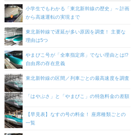
小学生でもわかる「東北新幹線の歴史」～計画
から高速運転の実現まで
東北新幹線で遅延が多い原因を調査！ 主要な
理由は5つ
やまびこ号が「全車指定席」でない理由とは!?
自由席の存在意義
東北新幹線の区間／列車ごとの最高速度を調査
「はやぶさ」と「やまびこ」の特急料金の差額
【早見表】なすの号の料金！ 座席種類ごとの
一覧