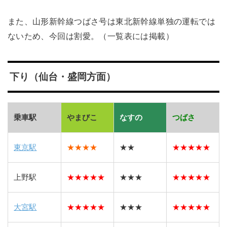
また、山形新幹線つばさ号は東北新幹線単独の運転では
ないため、今回は割愛。（一覧表には掲載）
下り（仙台・盛岡方面）
乗車駅
やまびこ
なすの
つばさ
東京駅
★★★★
★★
★
★
★
★
★
上野駅
★
★
★
★
★
★★★
★
★
★
★
★
大宮駅
★
★
★
★
★
★★★
★
★
★
★
★