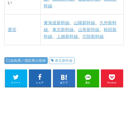
い
幹線
東海道新幹線
、
山陽新幹線
、
九州新幹
運賃
線
、
東北新幹線
、
山形新幹線
、
秋田新
幹線
、
上越新幹線
、
北陸新幹線
自由席／指定席の混雑
東北新幹線
ツイート
シェア
はてブ
送る
Pocket