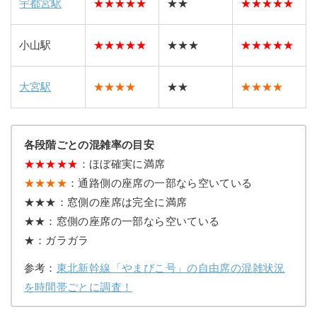
宇都宮駅
★
★
★
★
★
★★
★
★
★
★
★
小山駅
★
★
★
★
★
★★★
★
★
★
★
★
大宮駅
★★★★
★★
★★★★
各段階ごとの混雑率の目安
★
★
★
★
★
：ほぼ確実に満席
★★★★
：通路側の座席の一部なら空いている
★★★：窓側の座席は完全に満席
★★：窓側の座席の一部なら空いている
★：ガラガラ
参考：
東北新幹線「やまびこ号」の自由席の混雑状況
を時間帯ごとに調査！