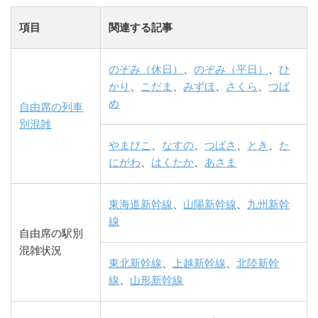
項目
関連する記事
のぞみ（休日）
、
のぞみ（平日）
、
ひ
かり
、
こだま
、
みずほ
、
さくら
、
つば
め
自由席の列車
別混雑
やまびこ
、
なすの
、
つばさ
、
とき
、
た
にがわ
、
はくたか
、
あさま
東海道新幹線
、
山陽新幹線
、
九州新幹
線
自由席の駅別
混雑状況
東北新幹線
、
上越新幹線
、
北陸新幹
線
、
山形新幹線