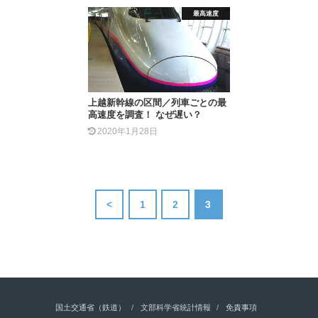
最高速度
上越新幹線の区間／列車ごとの最
高速度を調査！ なぜ遅い？
2020年1月28日
<
1
2
3
国土交通省（鉄道）
文部科学省統計情報
免責事項