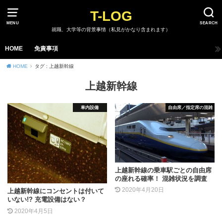
T-LOG
MENU
SEARCH
就職、大学等の背景事情（私見がかなり含まれます）
HOME
免責事項
HOME
タグ : 上越新幹線
上越新幹線
車内設備
自由席／指定席の混雑
上越新幹線の乗車駅ごとの自由席
の座れる確率！ 混雑状況を調査
2020年4月20日
上越新幹線にコンセントは付いて
いない!? 充電設備はない？
2020年4月5日