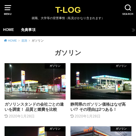
T-LOG
MENU
SEARCH
就職、大学等の背景事情（私見がかなり含まれます）
HOME
免責事項
HOME
道路
ガソリン
ガソリン
ガソリン
ガソリン
ガソリンスタンドの会社ごとの違
静岡県のガソリン価格はなぜ高
いを調査！ 品質と燃費を比較
い!? その理由は2つある！
2020年1月28日
2020年1月28日
ガソリン
ガソリン