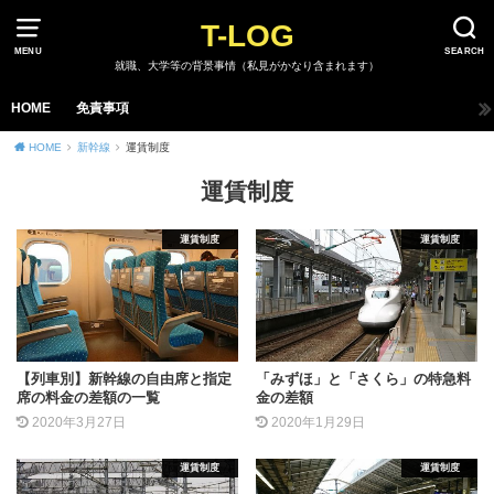
T-LOG
MENU
SEARCH
就職、大学等の背景事情（私見がかなり含まれます）
HOME
免責事項
HOME
新幹線
運賃制度
運賃制度
運賃制度
運賃制度
【列車別】新幹線の自由席と指定
「みずほ」と「さくら」の特急料
席の料金の差額の一覧
金の差額
2020年3月27日
2020年1月29日
運賃制度
運賃制度