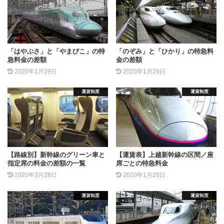
「はやぶさ」と「やまびこ」の特
「のぞみ」と「ひかり」の特急料
急料金の差額
金の差額
2020年1月29日
2020年1月29日
運賃制度
運賃制度
【路線別】新幹線のグリーン車と
【運賃表】上越新幹線の区間／座
指定席の料金の差額の一覧
席ごとの特急料金
2020年3月28日
2020年1月28日
運賃制度
運賃制度