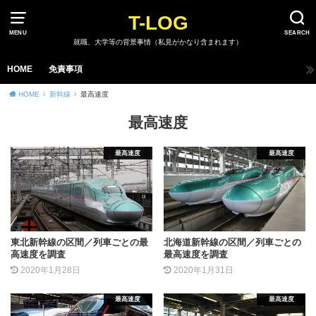
T-LOG
MENU
SEARCH
就職、大学等の背景事情（私見がかなり含まれます）
HOME
免責事項
HOME
新幹線
最高速度
最高速度
最高速度
最高速度
東北新幹線の区間／列車ごとの最
北海道新幹線の区間／列車ごとの
高速度を調査
最高速度を調査
2020年1月28日
2020年1月31日
最高速度
最高速度