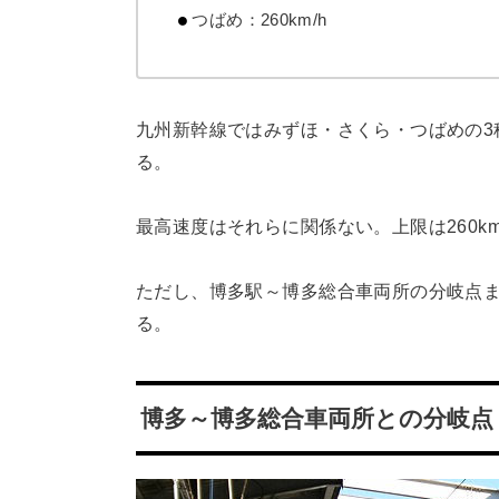
つばめ：260km/h
九州新幹線ではみずほ・さくら・つばめの3種
る。
最高速度はそれらに関係ない。上限は260km
ただし、博多駅～博多総合車両所の分岐点まで
る。
博多～博多総合車両所との分岐点