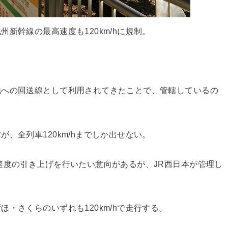
新幹線の最高速度も120km/hに規制。
。
地への回送線として利用されてきたことで、管轄しているの
、全列車120km/hまでしか出せない。
速度の引き上げを行いたい意向があるが、JR西日本が管理し
・さくらのいずれも120km/hで走行する。