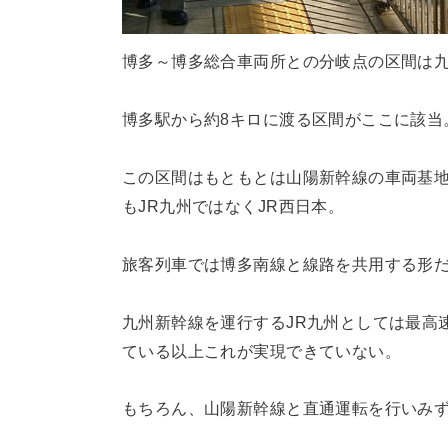
博多～博多総合車両所との分岐点の区間は九州
博多駅から約8キロに渡る区間がここに該当
この区間はもともとは山陽新幹線の車両基
もJR九州ではなくJR西日本。
旅客列車では博多南線と線路を共用する形だが
九州新幹線を運行するJR九州としては最高
ている以上これが実現できていない。
もちろん、山陽新幹線と直通運転を行いみずほ