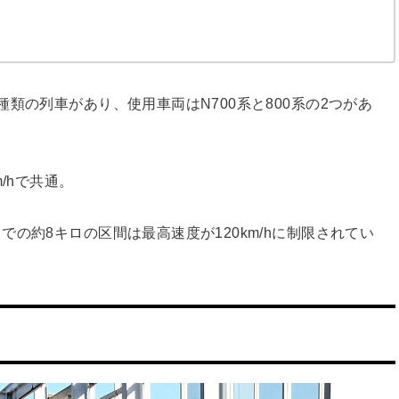
類の列車があり、使用車両はN700系と800系の2つがあ
/hで共通。
の約8キロの区間は最高速度が120km/hに制限されてい