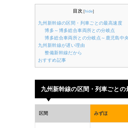
目次
[
hide
]
九州新幹線の区間・列車ごとの最高速度
博多～博多総合車両所との分岐点
博多総合車両所との分岐点～鹿児島中
九州新幹線が遅い理由
整備新幹線だから
おすすめ記事
九州新幹線の区間・列車ごとの
区間
みずほ