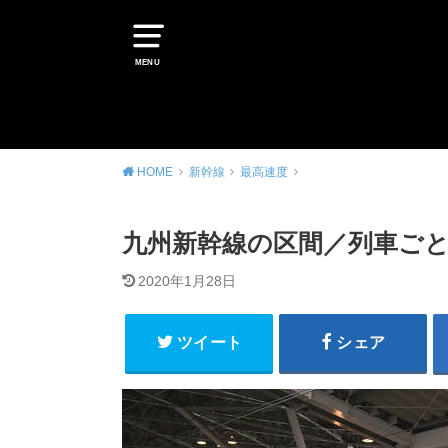
MENU
HOME
新幹線
最高速度
九州新幹線の区間／列車ご
2020年1月28日
ツイート
シェア