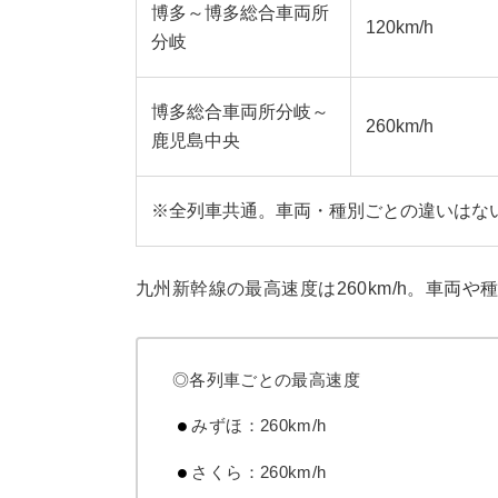
博多～博多総合車両所
120km/h
分岐
博多総合車両所分岐～
260km/h
鹿児島中央
※全列車共通。車両・種別ごとの違いはな
九州新幹線の最高速度は260km/h。車両
◎各列車ごとの最高速度
みずほ：260km/h
さくら：260km/h