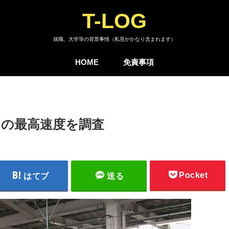
T-LOG
就職、大学等の背景事情（私見がかなり含まれます）
HOME
免責事項
との最高速度を調査
Pocket
はてブ
送る