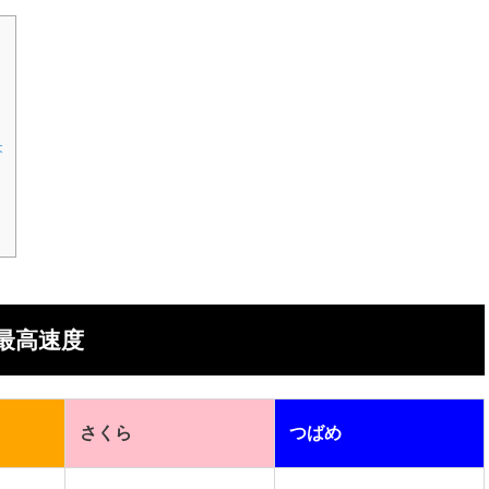
央
最高速度
さくら
つばめ