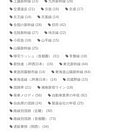
上越新幹線
(23)
九州新幹線
(28)
交通違反
(21)
京急
(16)
京成
(17)
京王線
(14)
京葉線
(14)
全国の新幹線
(28)
切符
(42)
北陸新幹線
(27)
埼京線
(22)
小田急
(18)
山手線
(15)
山陽新幹線
(25)
帰宅ラッシュ（首都圏）
(31)
常磐線
(18)
新快速（JR西日本）
(16)
東北新幹線
(44)
東急田園都市線
(14)
東海道山陽新幹線
(64)
東海道線（JR東日本）
(14)
武蔵野線
(15)
混雑率
(21)
湘南新宿ライン
(18)
発車メロディ
(56)
自動車業界の年収
(92)
自由席の混雑
(24)
製薬会社の年収
(25)
路線別混雑（近畿）
(30)
路線別混雑（首都圏）
(73)
遅延事情（関西）
(34)