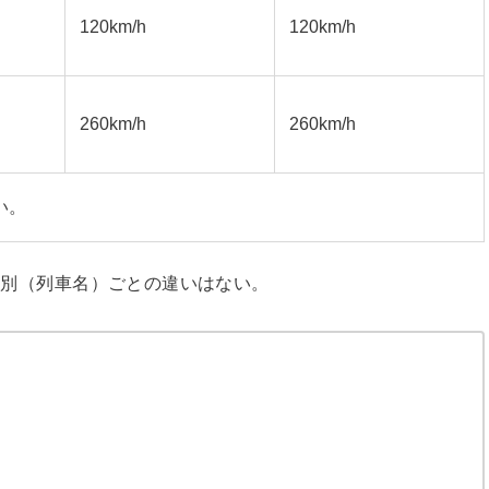
120km/h
120km/h
260km/h
260km/h
い。
や種別（列車名）ごとの違いはない。