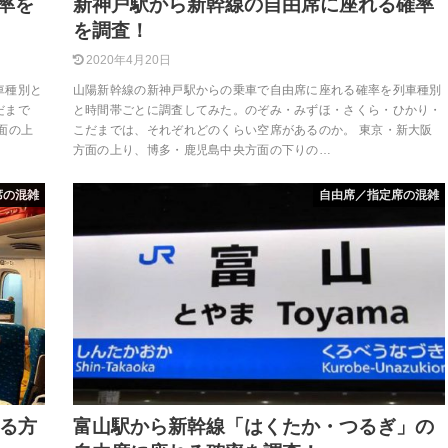
率を
新神戸駅から新幹線の自由席に座れる確率
を調査！
2020年4月20日
車種別と
山陽新幹線の新神戸駅からの乗車で自由席に座れる確率を列車種別
だまで
と時間帯ごとに調査してみた。のぞみ・みずほ・さくら・ひかり・
面の上
こだまでは、それぞれどのくらい空席があるのか。 東京・新大阪
方面の上り、博多・鹿児島中央方面の下りの…
席の混雑
自由席／指定席の混雑
座る方
富山駅から新幹線「はくたか・つるぎ」の