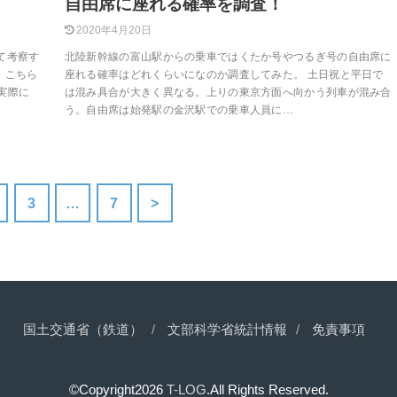
自由席に座れる確率を調査！
2020年4月20日
て考察す
北陸新幹線の富山駅からの乗車ではくたか号やつるぎ号の自由席に
、こちら
座れる確率はどれくらいになのか調査してみた。 土日祝と平日で
実際に
は混み具合が大きく異なる。上りの東京方面へ向かう列車が混み合
う。自由席は始発駅の金沢駅での乗車人員に…
3
…
7
>
国土交通省（鉄道）
文部科学省統計情報
免責事項
©Copyright2026
T-LOG
.All Rights Reserved.