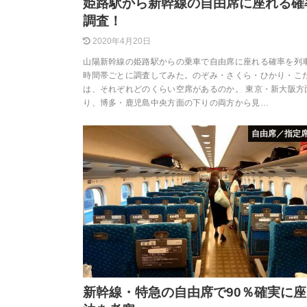
姫路駅から新幹線の自由席に座れる確
調査！
2020年4月20日
山陽新幹線の姫路駅からの乗車で自由席に座れる確率を列
時間帯ごとに調査してみた。のぞみ・さくら・ひかり・こ
は、それぞれどのくらい空席があるのか。 東京・新大阪方
り、博多・鹿児島中央方面の下りの両方から見…
自由席／指定
新幹線・特急の自由席で90％確実に