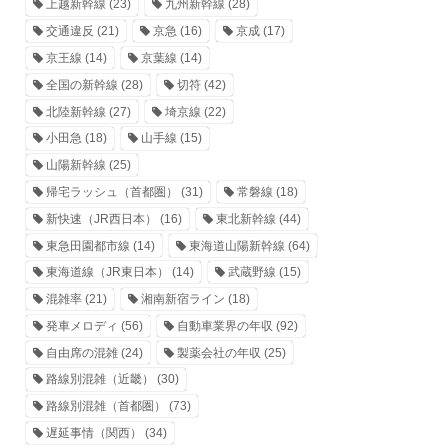
上越新幹線
(23)
九州新幹線
(28)
交通違反
(21)
京急
(16)
京成
(17)
京王線
(14)
京葉線
(14)
全国の新幹線
(28)
切符
(42)
北陸新幹線
(27)
埼京線
(22)
小田急
(18)
山手線
(15)
山陽新幹線
(25)
帰宅ラッシュ（首都圏）
(31)
常磐線
(18)
新快速（JR西日本）
(16)
東北新幹線
(44)
東急田園都市線
(14)
東海道山陽新幹線
(64)
東海道線（JR東日本）
(14)
武蔵野線
(15)
混雑率
(21)
湘南新宿ライン
(18)
発車メロディ
(56)
自動車業界の年収
(92)
自由席の混雑
(24)
製薬会社の年収
(25)
路線別混雑（近畿）
(30)
路線別混雑（首都圏）
(73)
遅延事情（関西）
(34)