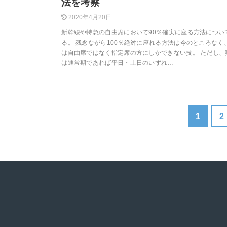
法を考察
2020年4月20日
新幹線や特急の自由席において90％確実に座る方法につい
る。 残念ながら100％絶対に座れる方法は今のところなく
は自由席ではなく指定席の方にしかできない技。 ただし、
は通常期であれば平日・土日のいずれ…
1
2