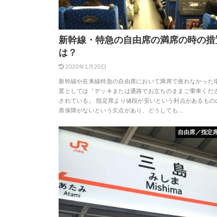
新幹線・特急の自由席の満席の時の措
は？
2020年1月20日
新幹線や在来線特急の自由席において満席で座れなかった
置としては「デッキまたは通路でお立ちのままご乗車くだ
されている。 指定席より値段が安いという利点があるもの
席保障がないという欠点があり、どうしても…
自由席／指定