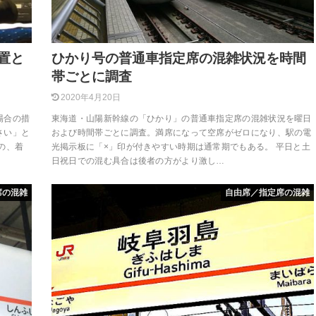
置と
ひかり号の普通車指定席の混雑状況を時間
帯ごとに調査
2020年4月20日
場合の措
東海道・山陽新幹線の「ひかり」の普通車指定席の混雑状況を曜日
さい」と
および時間帯ごとに調査。満席になって空席がゼロになり、駅の電
の、着
光掲示板に「×」印が付きやすい時期は通常期でもある。 平日と土
日祝日での混む具合は後者の方がより激し…
席の混雑
自由席／指定席の混雑