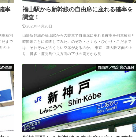
確率
福山駅から新幹線の自由席に座れる確率を
調査！
2020年4月20日
列車種別
山陽新幹線の福山駅からの乗車で自由席に座れる確率を列車種別と
こだまで
時間帯ごとに調査してみた。のぞみ・さくら・ひかり・こだまで
面の上
は、それぞれどのくらい空席があるのか。 東京・新大阪方面の上
り、博多・鹿児島中央方面の下りの両方から見…
席の混雑
自由席／指定席の混雑