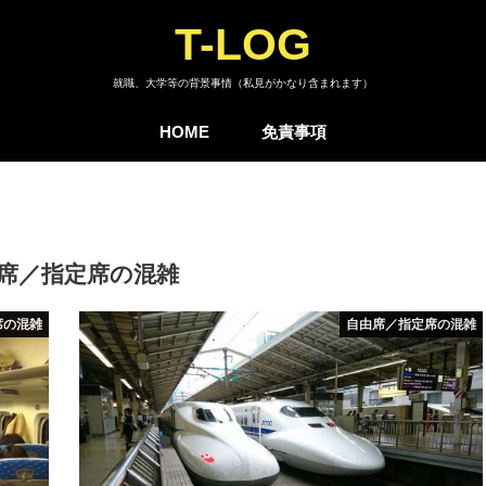
T-LOG
就職、大学等の背景事情（私見がかなり含まれます）
HOME
免責事項
席／指定席の混雑
席の混雑
自由席／指定席の混雑