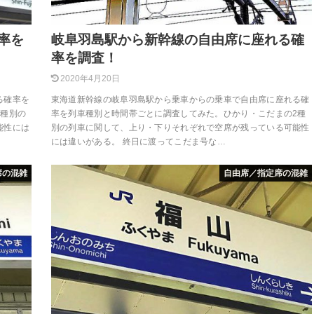
率を
岐阜羽島駅から新幹線の自由席に座れる確
率を調査！
2020年4月20日
る確率を
東海道新幹線の岐阜羽島駅から乗車からの乗車で自由席に座れる確
2種別の
率を列車種別と時間帯ごとに調査してみた。ひかり・こだまの2種
能性には
別の列車に関して、上り・下りそれぞれで空席が残っている可能性
には違いがある。 終日に渡ってこだま号な…
席の混雑
自由席／指定席の混雑