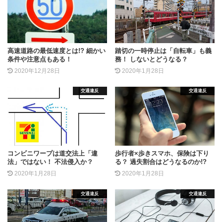
高速道路の最低速度とは!? 細かい
踏切の一時停止は「自転車」も義
条件や注意点もある！
務！ しないとどうなる？
2020年12月28日
2020年1月28日
交通違反
交通違反
コンビニワープは道交法上「違
歩行者×歩きスマホ、保険は下り
法」ではない！ 不法侵入か？
る？ 過失割合はどうなるのか!?
2020年1月28日
2020年1月28日
交通違反
交通違反