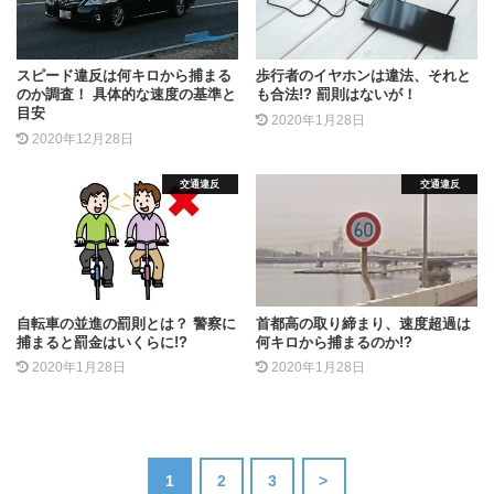
スピード違反は何キロから捕まる
歩行者のイヤホンは違法、それと
のか調査！ 具体的な速度の基準と
も合法!? 罰則はないが！
目安
2020年1月28日
2020年12月28日
交通違反
交通違反
自転車の並進の罰則とは？ 警察に
首都高の取り締まり、速度超過は
捕まると罰金はいくらに!?
何キロから捕まるのか!?
2020年1月28日
2020年1月28日
1
2
3
>