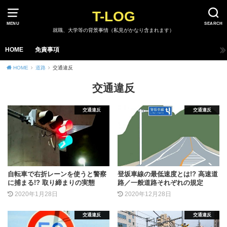
T-LOG
MENU
SEARCH
就職、大学等の背景事情（私見がかなり含まれます）
HOME
免責事項
HOME
道路
交通違反
交通違反
交通違反
交通違反
自転車で右折レーンを使うと警察
登坂車線の最低速度とは!? 高速道
に捕まる!? 取り締まりの実態
路／一般道路それぞれの規定
2020年1月28日
2020年12月28日
交通違反
交通違反