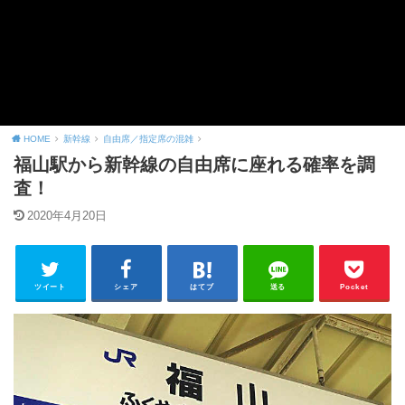
HOME
新幹線
自由席／指定席の混雑
福山駅から新幹線の自由席に座れる確率を調
査！
2020年4月20日
ツイート
シェア
はてブ
送る
Pocket