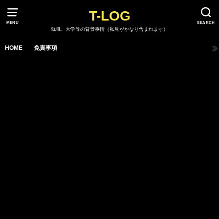
T-LOG
MENU
SEARCH
就職、大学等の背景事情（私見がかなり含まれます）
HOME
免責事項