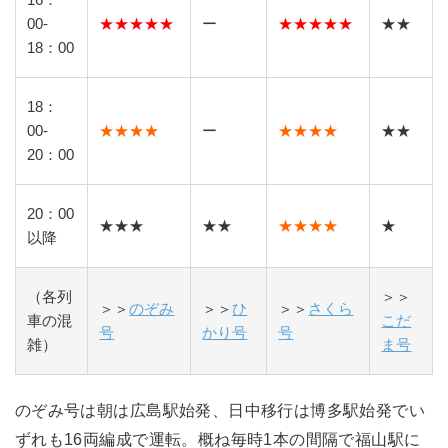
00-
★★★★★
ー
★★★★★
★★
18：00
18：
00-
★★★★
ー
★★★★
★★
20：00
20：00
★★★
★★
★★★★
★
以降
（各列
＞＞
＞＞
のぞみ
＞＞
ひ
＞＞
さくら
車の混
こだ
号
かり号
号
雑）
ま号
のぞみ号は朝は広島駅始発、日中移行は博多駅始発でい
ずれも16両編成で運転。概ね毎時1本の間隔で福山駅に