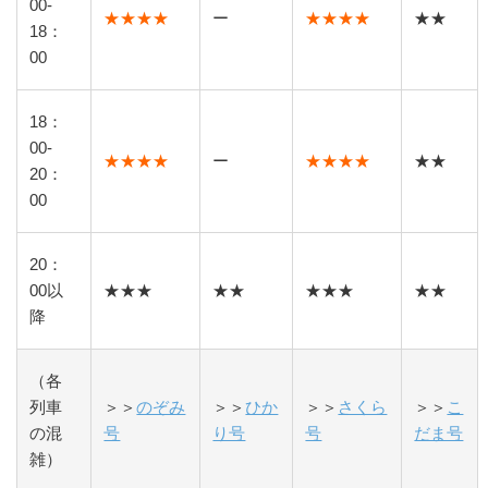
00-
★★★★
ー
★★★★
★★
18：
00
18：
00-
★★★★
ー
★★★★
★★
20：
00
20：
00以
★★★
★★
★★★
★★
降
（各
列車
＞＞
のぞみ
＞＞
ひか
＞＞
さくら
＞＞
こ
の混
号
り号
号
だま号
雑）