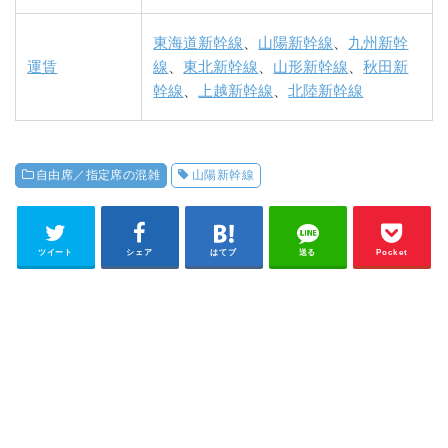
東海道新幹線
、
山陽新幹線
、
九州新幹
運賃
線
、
東北新幹線
、
山形新幹線
、
秋田新
幹線
、
上越新幹線
、
北陸新幹線
自由席／指定席の混雑
山陽新幹線
ツイート
シェア
はてブ
送る
Pocket