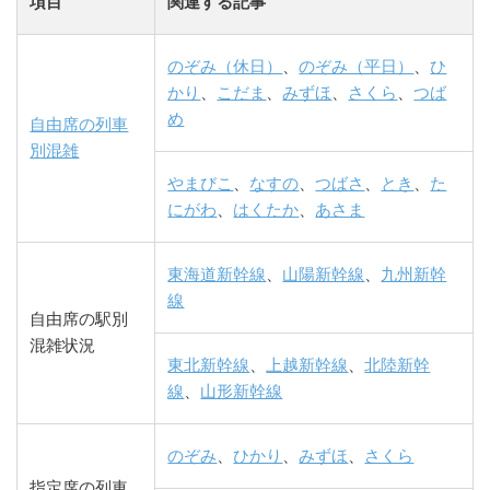
項目
関連する記事
のぞみ（休日）
、
のぞみ（平日）
、
ひ
かり
、
こだま
、
みずほ
、
さくら
、
つば
め
自由席の列車
別混雑
やまびこ
、
なすの
、
つばさ
、
とき
、
た
にがわ
、
はくたか
、
あさま
東海道新幹線
、
山陽新幹線
、
九州新幹
線
自由席の駅別
混雑状況
東北新幹線
、
上越新幹線
、
北陸新幹
線
、
山形新幹線
のぞみ
、
ひかり
、
みずほ
、
さくら
指定席の列車