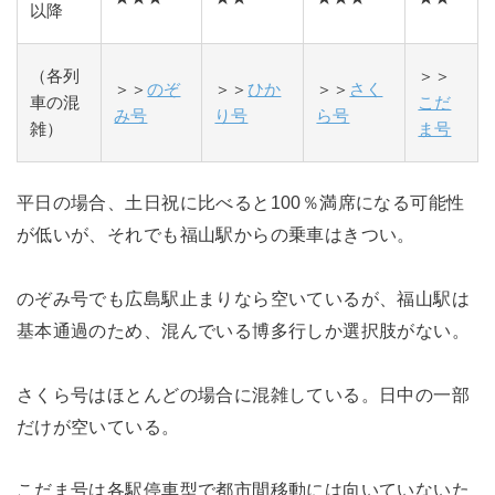
以降
（各列
＞＞
＞＞
のぞ
＞＞
ひか
＞＞
さく
車の混
こだ
み号
り号
ら号
雑）
ま号
平日の場合、土日祝に比べると100％満席になる可能性
が低いが、それでも福山駅からの乗車はきつい。
のぞみ号でも広島駅止まりなら空いているが、福山駅は
基本通過のため、混んでいる博多行しか選択肢がない。
さくら号はほとんどの場合に混雑している。日中の一部
だけが空いている。
こだま号は各駅停車型で都市間移動には向いていないた