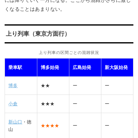
には降りていく一方になる。ここから混雑がさらに激し
くなることはあまりない。
上り列車（東京方面行）
上り列車の区間ごとの混雑状況
乗車駅
博多始発
広島始発
新大阪始発
博多
★★
ー
ー
小倉
★★★
ー
ー
新山口
・徳
★★★★
ー
ー
山