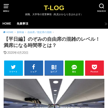
T-LOG
MENU
SEARCH
就職、大学等の背景事情（私見がかなり含まれます）
HOME
免責事項
HOME
新幹線
自由席／指定席の混雑
【平日編】のぞみの自由席の混雑のレベル！
満席になる時間帯とは？
2020年4月20日
ツイート
シェア
はてブ
送る
Pocket