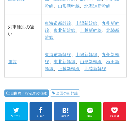
幹線
、
山形新幹線
、
北海道新幹線
東海道新幹線
、
山陽新幹線
、
九州新幹
列車種別の違
線
、
東北新幹線
、
上越新幹線
、
北陸新
い
幹線
東海道新幹線
、
山陽新幹線
、
九州新幹
運賃
線
、
東北新幹線
、
山形新幹線
、
秋田新
幹線
、
上越新幹線
、
北陸新幹線
自由席／指定席の混雑
全国の新幹線
ツイート
シェア
はてブ
送る
Pocket