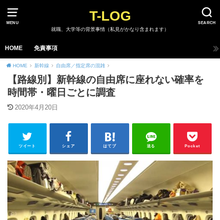
T-LOG
MENU
SEARCH
就職、大学等の背景事情（私見がかなり含まれます）
HOME
免責事項
HOME
新幹線
自由席／指定席の混雑
【路線別】新幹線の自由席に座れない確率を
時間帯・曜日ごとに調査
2020年4月20日
ツイート
シェア
はてブ
送る
Pocket