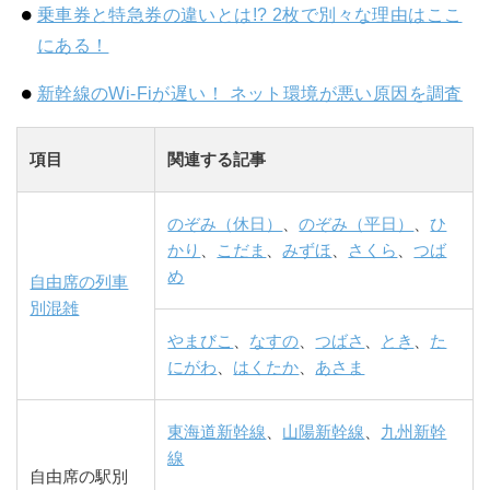
乗車券と特急券の違いとは!? 2枚で別々な理由はここ
にある！
新幹線のWi-Fiが遅い！ ネット環境が悪い原因を調査
項目
関連する記事
のぞみ（休日）
、
のぞみ（平日）
、
ひ
かり
、
こだま
、
みずほ
、
さくら
、
つば
め
自由席の列車
別混雑
やまびこ
、
なすの
、
つばさ
、
とき
、
た
にがわ
、
はくたか
、
あさま
東海道新幹線
、
山陽新幹線
、
九州新幹
線
自由席の駅別