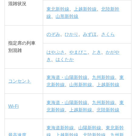
混雑状況
東北新幹線
、
上越新幹線
、
北陸新幹
線
、
山形新幹線
のぞみ
、
ひかり
、
みずほ
、
さくら
指定席の列車
別混雑
はやぶさ
、
やまびこ
、
とき
、
かがや
き
、
はくたか
東海道・山陽新幹線
、
九州新幹線
、
東
コンセント
北新幹線
、
山形新幹線
、
上越新幹線
東海道・山陽新幹線
、
九州新幹線
、
東
Wi-Fi
北新幹線
、
上越新幹線
、
北陸新幹線
東海道新幹線
、
山陽新幹線
、
東北新幹
最高速度
線
、
上越新幹線
、
北陸新幹線
、
九州新