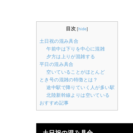
目次
[
hide
]
土日祝の混み具合
午前中は下りを中心に混雑
夕方は上りが混雑する
平日の混み具合
空いていることがほとんど
とき号の混雑の特徴とは？
途中駅で降りていく人が多い駅
北陸新幹線よりは空いている
おすすめ記事
土日祝の混み具合