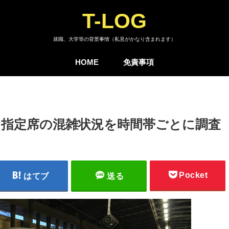
T-LOG
就職、大学等の背景事情（私見がかなり含まれます）
HOME
免責事項
・指定席の混雑状況を時間帯ごとに調査
Pocket
はてブ
送る