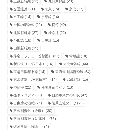
上越新幹線
(23)
九州新幹線
(28)
交通違反
(21)
京急
(16)
京成
(17)
京王線
(14)
京葉線
(14)
全国の新幹線
(28)
切符
(42)
北陸新幹線
(27)
埼京線
(22)
小田急
(18)
山手線
(15)
山陽新幹線
(25)
帰宅ラッシュ（首都圏）
(31)
常磐線
(18)
新快速（JR西日本）
(16)
東北新幹線
(44)
東急田園都市線
(14)
東海道山陽新幹線
(64)
東海道線（JR東日本）
(14)
武蔵野線
(15)
混雑率
(21)
湘南新宿ライン
(18)
発車メロディ
(56)
自動車業界の年収
(92)
自由席の混雑
(24)
製薬会社の年収
(25)
路線別混雑（近畿）
(30)
路線別混雑（首都圏）
(73)
遅延事情（関西）
(34)