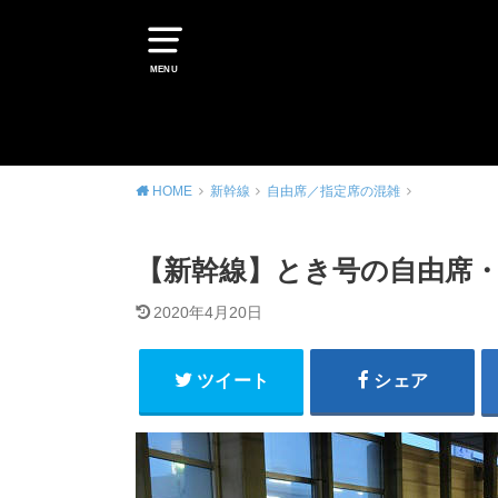
MENU
HOME
新幹線
自由席／指定席の混雑
【新幹線】とき号の自由席
2020年4月20日
ツイート
シェア