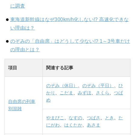
に調査
東海道新幹線はなぜ300km/h化しない!? 高速化できな
い理由は？
のぞみの「自由席」はどうして少ない!? 1～3号車だけ
の理由とは？
項目
関連する記事
のぞみ（休日）
、
のぞみ（平日）
、
ひ
かり
、
こだま
、
みずほ
、
さくら
、
つば
め
自由席の列車
別混雑
やまびこ
、
なすの
、
つばさ
、
とき
、
た
にがわ
、
はくたか
、
あさま