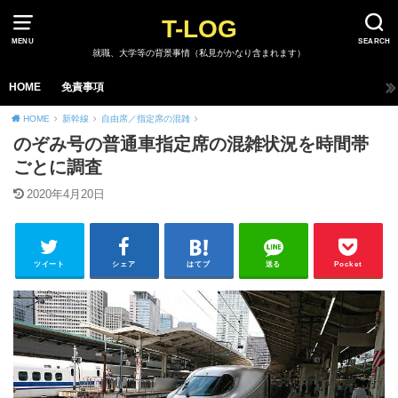
T-LOG
MENU
SEARCH
就職、大学等の背景事情（私見がかなり含まれます）
HOME
免責事項
HOME
新幹線
自由席／指定席の混雑
のぞみ号の普通車指定席の混雑状況を時間帯
ごとに調査
2020年4月20日
ツイート
シェア
はてブ
送る
Pocket