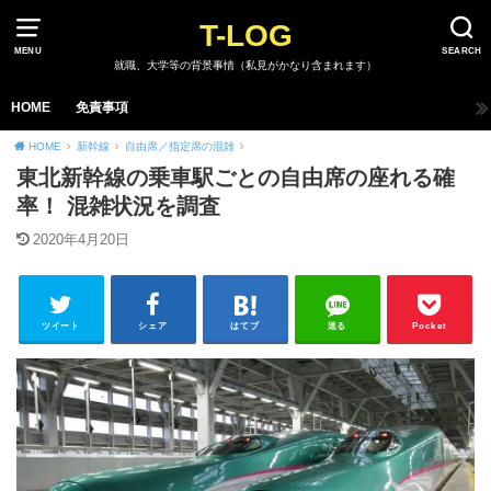
T-LOG
MENU
SEARCH
就職、大学等の背景事情（私見がかなり含まれます）
HOME
免責事項
HOME
新幹線
自由席／指定席の混雑
東北新幹線の乗車駅ごとの自由席の座れる確
率！ 混雑状況を調査
2020年4月20日
ツイート
シェア
はてブ
送る
Pocket