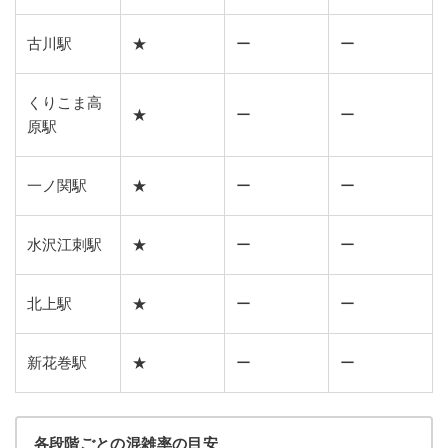
古川駅
★
ー
ー
くりこま高
★
ー
ー
原駅
一ノ関駅
★
ー
ー
水沢江刺駅
★
ー
ー
北上駅
★
ー
ー
新花巻駅
★
ー
ー
各段階ごとの混雑率の目安