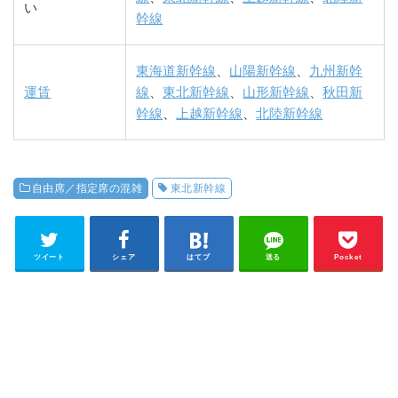
い
幹線
東海道新幹線
、
山陽新幹線
、
九州新幹
運賃
線
、
東北新幹線
、
山形新幹線
、
秋田新
幹線
、
上越新幹線
、
北陸新幹線
自由席／指定席の混雑
東北新幹線
ツイート
シェア
はてブ
送る
Pocket