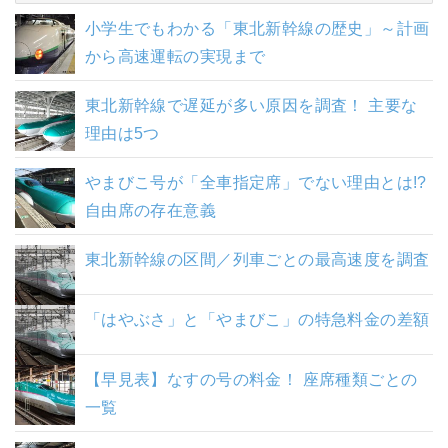
小学生でもわかる「東北新幹線の歴史」～計画
から高速運転の実現まで
東北新幹線で遅延が多い原因を調査！ 主要な
理由は5つ
やまびこ号が「全車指定席」でない理由とは!?
自由席の存在意義
東北新幹線の区間／列車ごとの最高速度を調査
「はやぶさ」と「やまびこ」の特急料金の差額
【早見表】なすの号の料金！ 座席種類ごとの
一覧