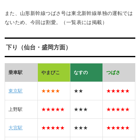
また、山形新幹線つばさ号は東北新幹線単独の運転では
ないため、今回は割愛。（一覧表には掲載）
下り（仙台・盛岡方面）
乗車駅
やまびこ
なすの
つばさ
東京駅
★★★★
★★
★
★
★
★
★
上野駅
★
★
★
★
★
★★★
★
★
★
★
★
大宮駅
★
★
★
★
★
★★★
★
★
★
★
★