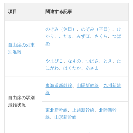
項目
関連する記事
のぞみ（休日）
、
のぞみ（平日）
、
ひ
かり
、
こだま
、
みずほ
、
さくら
、
つば
め
自由席の列車
別混雑
やまびこ
、
なすの
、
つばさ
、
とき
、
た
にがわ
、
はくたか
、
あさま
東海道新幹線
、
山陽新幹線
、
九州新幹
線
自由席の駅別
混雑状況
東北新幹線
、
上越新幹線
、
北陸新幹
線
、
山形新幹線