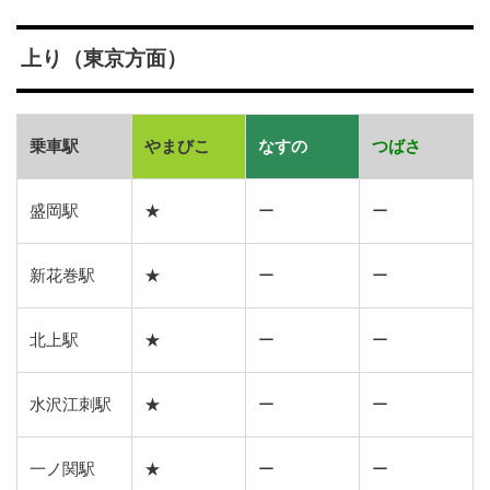
上り（東京方面）
乗車駅
やまびこ
なすの
つばさ
盛岡駅
★
ー
ー
新花巻駅
★
ー
ー
北上駅
★
ー
ー
水沢江刺駅
★
ー
ー
一ノ関駅
★
ー
ー