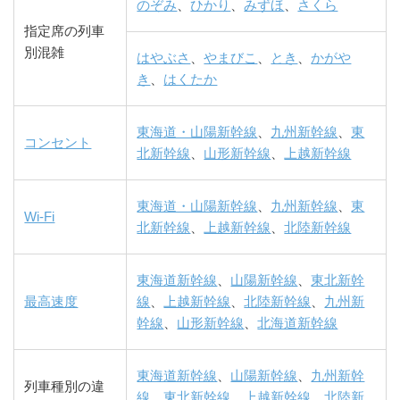
のぞみ
、
ひかり
、
みずほ
、
さくら
指定席の列車
別混雑
はやぶさ
、
やまびこ
、
とき
、
かがや
き
、
はくたか
東海道・山陽新幹線
、
九州新幹線
、
東
コンセント
北新幹線
、
山形新幹線
、
上越新幹線
東海道・山陽新幹線
、
九州新幹線
、
東
Wi-Fi
北新幹線
、
上越新幹線
、
北陸新幹線
東海道新幹線
、
山陽新幹線
、
東北新幹
最高速度
線
、
上越新幹線
、
北陸新幹線
、
九州新
幹線
、
山形新幹線
、
北海道新幹線
東海道新幹線
、
山陽新幹線
、
九州新幹
列車種別の違
線
、
東北新幹線
、
上越新幹線
、
北陸新