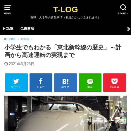
T-LOG
MENU
SEARCH
就職、大学等の背景事情（私見がかなり含まれます）
HOME
免責事項
HOME
新幹線
小学生でもわかる「東北新幹線の歴史」～計
画から高速運転の実現まで
2021年3月26日
ツイート
シェア
はてブ
送る
Pocket