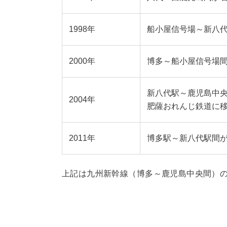
1998年
船小屋信号場～新八
2000年
博多～船小屋信号場
新八代駅～鹿児島中央
2004年
肥薩おれんじ鉄道に
2011年
博多駅～新八代駅間
上記は九州新幹線（博多～鹿児島中央間）