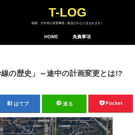
T-LOG
就職、大学等の背景事情（私見がかなり含まれます）
HOME
免責事項
線の歴史」～途中の計画変更とは!?
Pocket
はてブ
送る