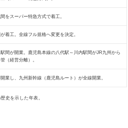
代間をスーパー特急方式で着工。
間が着工。全線フル規格へ変更を決定。
駅間が開業。鹿児島本線の八代駅～川内駅間がJR九州から
移管（経営分離）。
が開業し、九州新幹線（鹿児島ルート）が全線開業。
の歴史を示した年表。