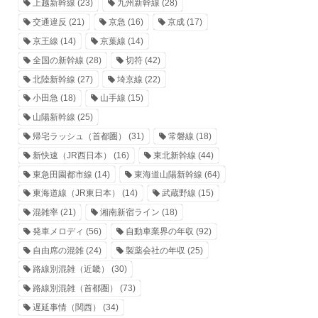
上越新幹線
(23)
九州新幹線
(28)
交通違反
(21)
京急
(16)
京成
(17)
京王線
(14)
京葉線
(14)
全国の新幹線
(28)
切符
(42)
北陸新幹線
(27)
埼京線
(22)
小田急
(18)
山手線
(15)
山陽新幹線
(25)
帰宅ラッシュ（首都圏）
(31)
常磐線
(18)
新快速（JR西日本）
(16)
東北新幹線
(44)
東急田園都市線
(14)
東海道山陽新幹線
(64)
東海道線（JR東日本）
(14)
武蔵野線
(15)
混雑率
(21)
湘南新宿ライン
(18)
発車メロディ
(56)
自動車業界の年収
(92)
自由席の混雑
(24)
製薬会社の年収
(25)
路線別混雑（近畿）
(30)
路線別混雑（首都圏）
(73)
遅延事情（関西）
(34)