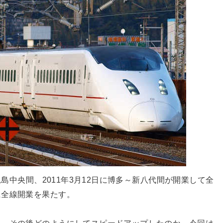
児島中央間、2011年3月12日に博多～新八代間が開業して全
に全線開業を果たす。