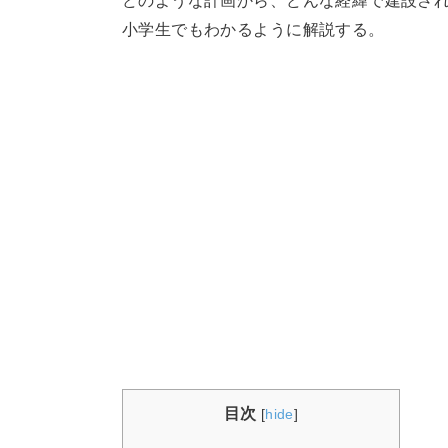
どのような計画から、どんな経緯で建設さ
小学生でもわかるように解説する。
目次
[
hide
]