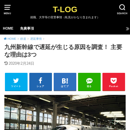
T-LOG
MENU
SEARCH
就職、大学等の背景事情（私見がかなり含まれます）
HOME
免責事項
HOME
鉄道
遅延事情
九州新幹線で遅延が生じる原因を調査！ 主要
な理由は3つ
2020年2月24日
ツイート
シェア
はてブ
送る
Pocket