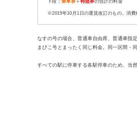
下段：
乗車券
＋
特急券
の合計の料金
※2019年10月1日の運賃改訂のもの。消
なすの号の場合、普通車自由席、普通車指
まびこ号とまったく同じ料金。同一区間・
すべての駅に停車する各駅停車のため、当