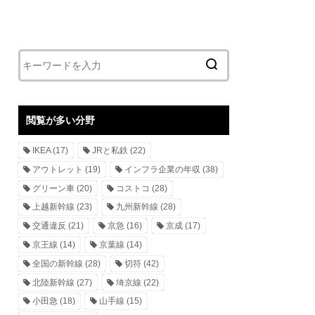
閲覧が多い分野
IKEA
(17)
JRと私鉄
(22)
アウトレット
(19)
インフラ企業の年収
(38)
グリーン車
(20)
コストコ
(28)
上越新幹線
(23)
九州新幹線
(28)
交通違反
(21)
京急
(16)
京成
(17)
京王線
(14)
京葉線
(14)
全国の新幹線
(28)
切符
(42)
北陸新幹線
(27)
埼京線
(22)
小田急
(18)
山手線
(15)