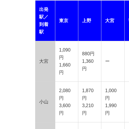
出発
駅／
東京
上野
大宮
到着
駅
1,090
880円
円
大宮
1,360
ー
1,660
円
円
2,080
1,870
1,000
円
円
円
小山
3,600
3,210
1,990
円
円
円