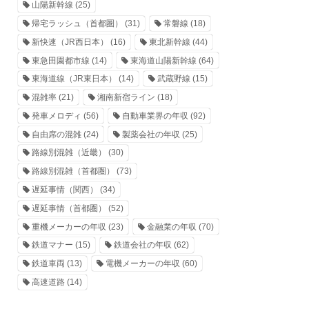
山陽新幹線
(25)
帰宅ラッシュ（首都圏）
(31)
常磐線
(18)
新快速（JR西日本）
(16)
東北新幹線
(44)
東急田園都市線
(14)
東海道山陽新幹線
(64)
東海道線（JR東日本）
(14)
武蔵野線
(15)
混雑率
(21)
湘南新宿ライン
(18)
発車メロディ
(56)
自動車業界の年収
(92)
自由席の混雑
(24)
製薬会社の年収
(25)
路線別混雑（近畿）
(30)
路線別混雑（首都圏）
(73)
遅延事情（関西）
(34)
遅延事情（首都圏）
(52)
重機メーカーの年収
(23)
金融業の年収
(70)
鉄道マナー
(15)
鉄道会社の年収
(62)
鉄道車両
(13)
電機メーカーの年収
(60)
高速道路
(14)