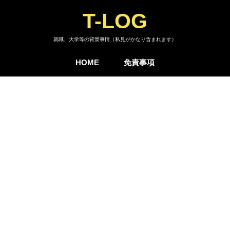
T-LOG
就職、大学等の背景事情（私見がかなり含まれます）
HOME
免責事項