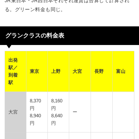
JR東日本・JR西日本それぞれ運賃は合算して計算され
る。グリーン料金も同じ。
グランクラスの料金表
出発
駅／
東京
上野
大宮
長野
富山
到着
駅
8,370
8,160
円
円
大宮
ー
8,940
8,640
円
円