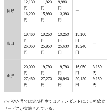
12,130
11,920
9,980
円
円
円
長野
ー
16,200
15,990
13,390
円
円
円
19,460
19,250
19,250
15,160
円
円
円
円
富山
ー
26,060
25,850
25,630
18,240
円
円
円
円
20,000
19,790
19,790
16,050
8,160
円
円
円
円
円
金沢
27,480
27,270
26,940
20,120
9,150
円
円
円
円
円
かがやき号では定期列車ではアテンダントによる軽飲食
サービスが実施されている。