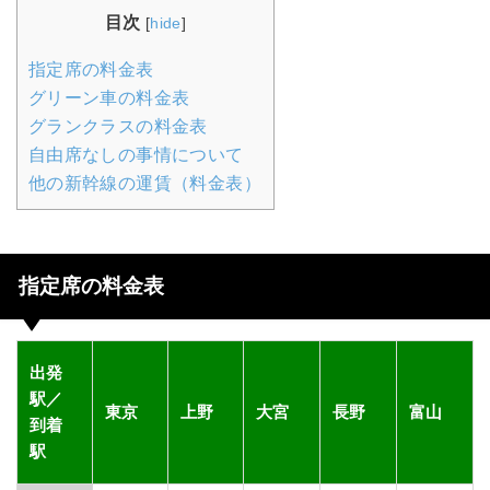
目次
[
hide
]
指定席の料金表
グリーン車の料金表
グランクラスの料金表
自由席なしの事情について
他の新幹線の運賃（料金表）
指定席の料金表
出発
駅／
東京
上野
大宮
長野
富山
到着
駅