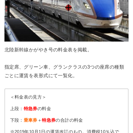
北陸新幹線かがやき号の料金表を掲載。
指定席、グリーン車、グランクラスの3つの座席の種類
ごとに運賃を表形式にて一覧化。
＜料金表の見方＞
上段：
特急券
の料金
下段：
乗車券
＋
特急券
の合計の料金
※2019年10月1日の運賃改訂のもの。消費税10％込で