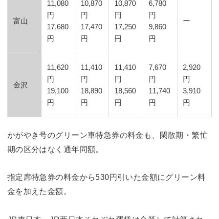
11,080
10,870
10,870
6,780
円
円
円
円
富山
ー
17,680
17,470
17,250
9,860
円
円
円
円
11,620
11,410
11,410
7,670
2,920
円
円
円
円
円
金沢
19,100
18,890
18,560
11,740
3,910
円
円
円
円
円
かがやき号のグリーン車特急券の料金も、閑散期・繁忙
期の区分はなく通年同額。
指定席特急券の料金から530円引いた金額にグリーン料
金を加えた金額。