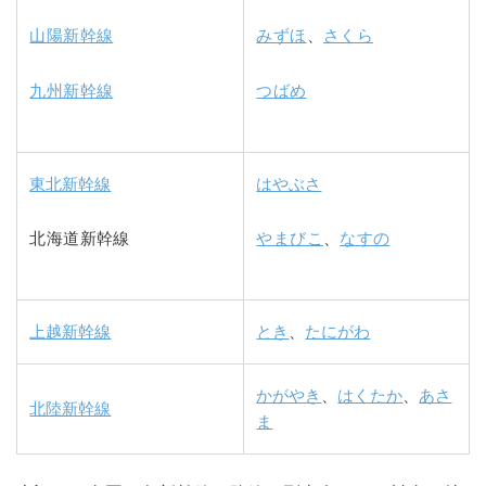
山陽新幹線
みずほ
、
さくら
九州新幹線
つばめ
東北新幹線
はやぶさ
北海道新幹線
やまびこ
、
なすの
上越新幹線
とき
、
たにがわ
かがやき
、
はくたか
、
あさ
北陸新幹線
ま