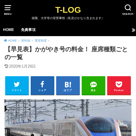
T-LOG
MENU
SEARCH
就職、大学等の背景事情（私見がかなり含まれます）
HOME
免責事項
HOME
新幹線
運賃制度
【早見表】かがやき号の料金！ 座席種類ごと
の一覧
2020年1月29日
ツイート
シェア
はてブ
送る
Pocket