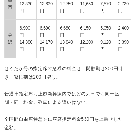
高
13,830
13,620
12,750
11,650
7,570
2,730
岡
円
円
円
円
円
円
6,900
6,690
6,690
6,150
5,050
2,400
金
円
円
円
円
円
円
沢
14,380
14,170
13,840
12,200
9,120
3,390
円
円
円
円
円
円
はくたか号の指定席特急券の料金は、閑散期は200円引
き、繁忙期は200円増し。
普通車指定席も上越新幹線内ではどの列車でも同一区
間・同一料金。列車による違いはない。
全区間自由席特急券に座席指定料金530円を上乗せした
金額。