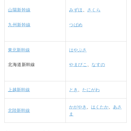
山陽新幹線
みずほ
、
さくら
九州新幹線
つばめ
東北新幹線
はやぶさ
北海道新幹線
やまびこ
、
なすの
上越新幹線
とき
、
たにがわ
かがやき
、
はくたか
、
あさ
北陸新幹線
ま