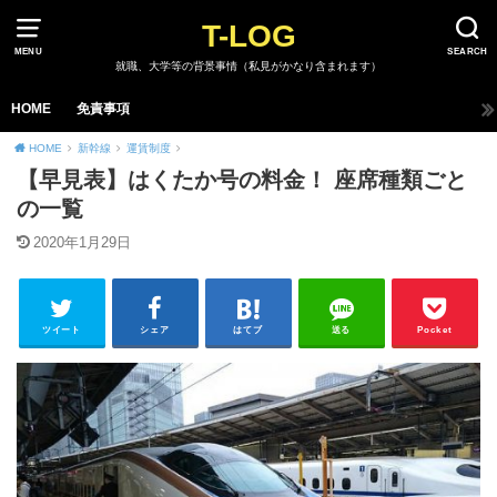
T-LOG
MENU
SEARCH
就職、大学等の背景事情（私見がかなり含まれます）
HOME
免責事項
HOME
新幹線
運賃制度
【早見表】はくたか号の料金！ 座席種類ごと
の一覧
2020年1月29日
ツイート
シェア
はてブ
送る
Pocket