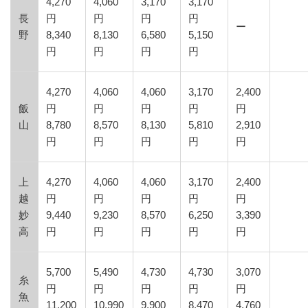
4,270
4,060
3,170
3,170
長
円
円
円
円
ー
野
8,340
8,130
6,580
5,150
円
円
円
円
4,270
4,060
4,060
3,170
2,400
飯
円
円
円
円
円
山
8,780
8,570
8,130
5,810
2,910
円
円
円
円
円
上
4,270
4,060
4,060
3,170
2,400
越
円
円
円
円
円
妙
9,440
9,230
8,570
6,250
3,390
高
円
円
円
円
円
5,700
5,490
4,730
4,730
3,070
糸
円
円
円
円
円
魚
11,200
10,990
9,900
8,470
4,760