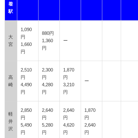
着
駅
1,090
880円
大
円
1,360
ー
宮
1,660
円
円
2,510
2,300
1,870
高
円
円
円
ー
崎
4,490
4,280
3,210
円
円
円
2,850
2,640
2,640
1,870
軽
円
円
円
円
井
5,490
5,280
4,620
2,640
沢
円
円
円
円