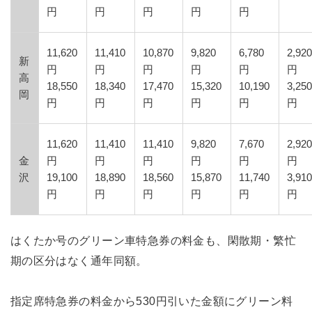
円
円
円
円
円
11,620
11,410
10,870
9,820
6,780
2,92
新
円
円
円
円
円
円
高
18,550
18,340
17,470
15,320
10,190
3,25
岡
円
円
円
円
円
円
11,620
11,410
11,410
9,820
7,670
2,92
金
円
円
円
円
円
円
沢
19,100
18,890
18,560
15,870
11,740
3,91
円
円
円
円
円
円
はくたか号のグリーン車特急券の料金も、閑散期・繁忙
期の区分はなく通年同額。
指定席特急券の料金から530円引いた金額にグリーン料