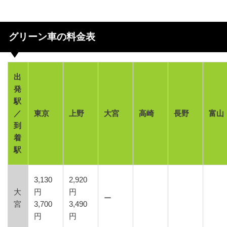
グリーン車の料金表
出
発
駅
／
東京
上野
大宮
高崎
長野
富山
到
着
駅
3,130
2,920
大
円
円
ー
宮
3,700
3,490
円
円