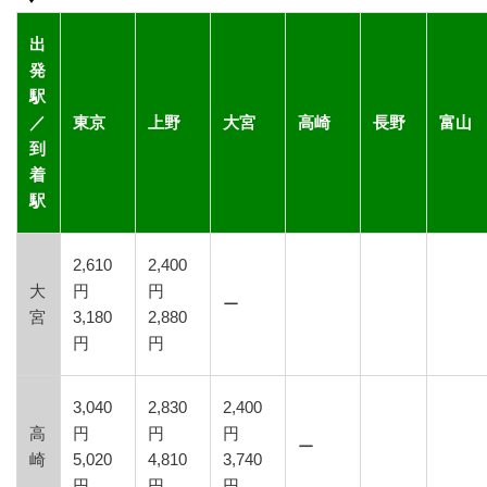
出
発
駅
／
東京
上野
大宮
高崎
長野
富山
到
着
駅
2,610
2,400
大
円
円
ー
宮
3,180
2,880
円
円
3,040
2,830
2,400
高
円
円
円
ー
崎
5,020
4,810
3,740
円
円
円