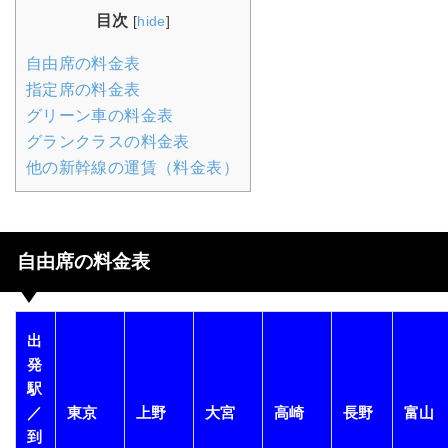
目次
[
hide
]
自由席の料金表
指定席の料金表
グリーン車の料金表
グランクラスの料金表
他の新幹線の運賃（料金表）
自由席の料金表
出
発
駅
／
東京
上野
大宮
高崎
長野
富山
到