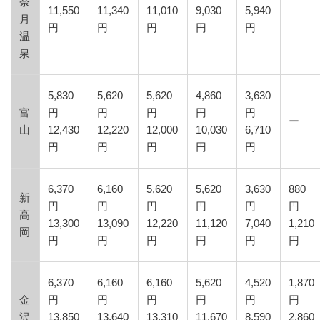
奈
11,550
11,340
11,010
9,030
5,940
月
円
円
円
円
円
温
泉
5,830
5,620
5,620
4,860
3,630
富
円
円
円
円
円
ー
山
12,430
12,220
12,000
10,030
6,710
円
円
円
円
円
6,370
6,160
5,620
5,620
3,630
880
新
円
円
円
円
円
円
高
13,300
13,090
12,220
11,120
7,040
1,210
岡
円
円
円
円
円
円
6,370
6,160
6,160
5,620
4,520
1,870
金
円
円
円
円
円
円
沢
13,850
13,640
13,310
11,670
8,590
2,860