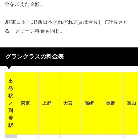
金を加えた金額。
JR東日本・JR西日本それぞれ運賃は合算して計算され
る。グリーン料金も同じ。
グランクラスの料金表
出
発
駅
／
東京
上野
大宮
高崎
長野
富山
到
着
駅