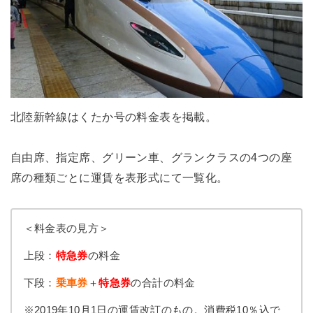
北陸新幹線はくたか号の料金表を掲載。
自由席、指定席、グリーン車、グランクラスの4つの座
席の種類ごとに運賃を表形式にて一覧化。
＜料金表の見方＞
上段：
特急券
の料金
下段：
乗車券
＋
特急券
の合計の料金
※2019年10月1日の運賃改訂のもの。消費税10％込で