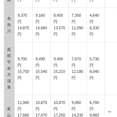
高
円
円
円
円
円
9,370
9,160
8,400
7,350
4,640
糸
円
円
円
円
円
魚
14,870
14,660
13,570
11,090
6,330
川
円
円
円
円
円
黒
部
9,700
9,490
9,490
7,670
5,730
宇
円
円
円
円
円
奈
15,750
15,540
15,210
12,180
8,040
月
円
円
円
円
円
温
泉
11,080
10,870
10,870
9,060
6,780
富
円
円
円
円
円
ー
山
17,680
17,470
17,250
14,230
9,860