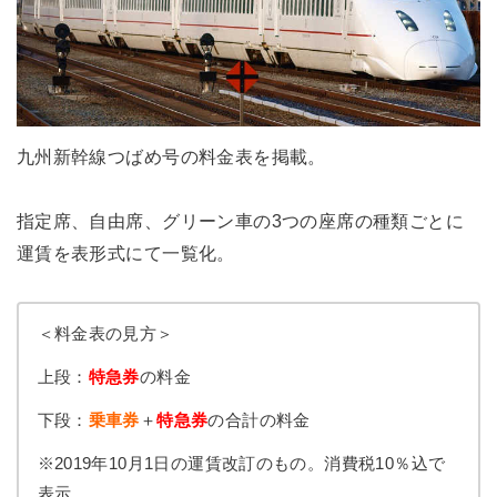
九州新幹線つばめ号の料金表を掲載。
指定席、自由席、グリーン車の3つの座席の種類ごとに
運賃を表形式にて一覧化。
＜料金表の見方＞
上段：
特急券
の料金
下段：
乗車券
＋
特急券
の合計の料金
※2019年10月1日の運賃改訂のもの。消費税10％込で
表示。