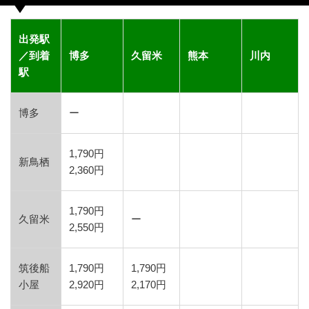
出発駅
／到着
博多
久留米
熊本
川内
駅
博多
ー
1,790円
新鳥栖
2,360円
1,790円
久留米
ー
2,550円
筑後船
1,790円
1,790円
小屋
2,920円
2,170円