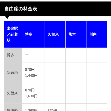
自由席の料金表
出発駅
／到着
博多
久留米
熊本
川内
駅
博多
ー
870円
新鳥栖
1,440円
870円
久留米
ー
1,630円
筑後船
1,260円
870円