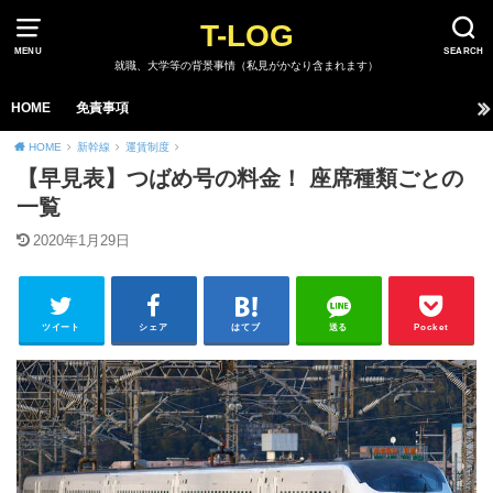
T-LOG
MENU
SEARCH
就職、大学等の背景事情（私見がかなり含まれます）
HOME
免責事項
HOME
新幹線
運賃制度
【早見表】つばめ号の料金！ 座席種類ごとの
一覧
2020年1月29日
ツイート
シェア
はてブ
送る
Pocket