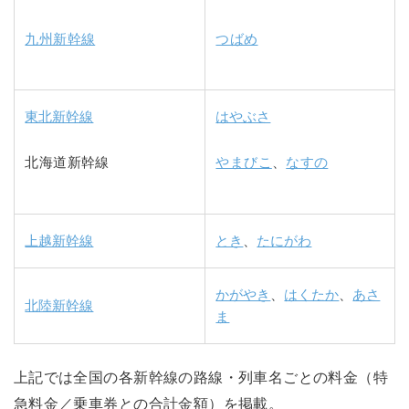
九州新幹線
つばめ
東北新幹線
はやぶさ
北海道新幹線
やまびこ
、
なすの
上越新幹線
とき
、
たにがわ
かがやき
、
はくたか
、
あさ
北陸新幹線
ま
上記では全国の各新幹線の路線・列車名ごとの料金（特
急料金／乗車券との合計金額）を掲載。