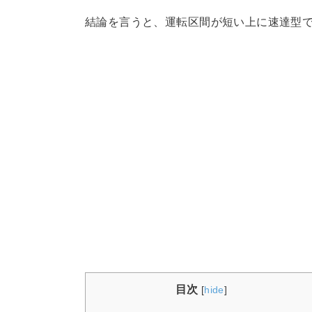
結論を言うと、運転区間が短い上に速達型
目次
[
hide
]