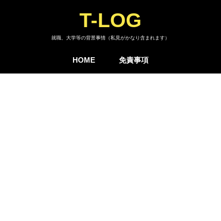
T-LOG
就職、大学等の背景事情（私見がかなり含まれます）
HOME
免責事項