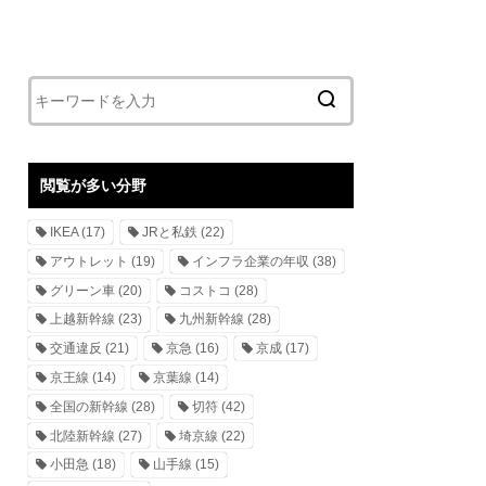
閲覧が多い分野
IKEA
(17)
JRと私鉄
(22)
アウトレット
(19)
インフラ企業の年収
(38)
グリーン車
(20)
コストコ
(28)
上越新幹線
(23)
九州新幹線
(28)
交通違反
(21)
京急
(16)
京成
(17)
京王線
(14)
京葉線
(14)
全国の新幹線
(28)
切符
(42)
北陸新幹線
(27)
埼京線
(22)
小田急
(18)
山手線
(15)