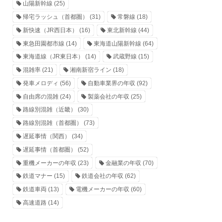
山陽新幹線
(25)
帰宅ラッシュ（首都圏）
(31)
常磐線
(18)
新快速（JR西日本）
(16)
東北新幹線
(44)
東急田園都市線
(14)
東海道山陽新幹線
(64)
東海道線（JR東日本）
(14)
武蔵野線
(15)
混雑率
(21)
湘南新宿ライン
(18)
発車メロディ
(56)
自動車業界の年収
(92)
自由席の混雑
(24)
製薬会社の年収
(25)
路線別混雑（近畿）
(30)
路線別混雑（首都圏）
(73)
遅延事情（関西）
(34)
遅延事情（首都圏）
(52)
重機メーカーの年収
(23)
金融業の年収
(70)
鉄道マナー
(15)
鉄道会社の年収
(62)
鉄道車両
(13)
電機メーカーの年収
(60)
高速道路
(14)