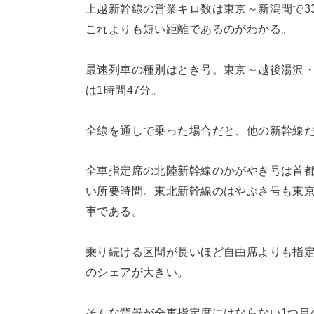
上越新幹線の営業キロ数は東京～新潟間で33
これよりも短い距離であるのがわかる。
最速列車の種別はとき号。東京～越後湯沢・
は1時間47分。
全線を通しで乗った場合だと、他の新幹線だ
全車指定席の北陸新幹線のかがやき号は首都
い所要時間。東北新幹線のはやぶさ号も東京
車である。
乗り続ける区間が長いほど自由席よりも指
のシェアが大きい。
そんな背景が全車指定席にはならない1つ目