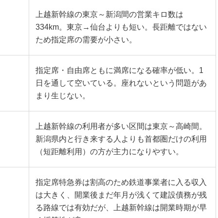
上越新幹線の東京～新潟間の営業キロ数は
334km。東京→仙台よりも短い。長距離ではない
ため指定席の需要が小さい。
指定席・自由席ともに満席になる確率が低い。1
日を通して空いている。座れないという問題があ
まり生じない。
上越新幹線の利用者が多い区間は東京～高崎間。
新潟県内と行き来する人よりも首都圏だけの利用
（短距離利用）の方が主力になりやすい。
指定席特急券は割高のため鉄道事業者に入る収入
は大きく、開業後まだ年月が浅くて建設債務が残
る路線では有効だが、上越新幹線は開業時期が早