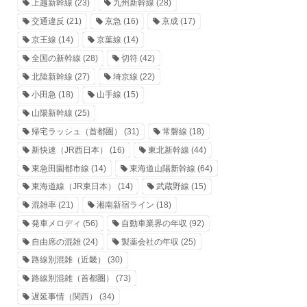
上越新幹線
(23)
九州新幹線
(28)
交通違反
(21)
京急
(16)
京成
(17)
京王線
(14)
京葉線
(14)
全国の新幹線
(28)
切符
(42)
北陸新幹線
(27)
埼京線
(22)
小田急
(18)
山手線
(15)
山陽新幹線
(25)
帰宅ラッシュ（首都圏）
(31)
常磐線
(18)
新快速（JR西日本）
(16)
東北新幹線
(44)
東急田園都市線
(14)
東海道山陽新幹線
(64)
東海道線（JR東日本）
(14)
武蔵野線
(15)
混雑率
(21)
湘南新宿ライン
(18)
発車メロディ
(56)
自動車業界の年収
(92)
自由席の混雑
(24)
製薬会社の年収
(25)
路線別混雑（近畿）
(30)
路線別混雑（首都圏）
(73)
遅延事情（関西）
(34)