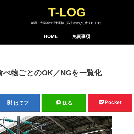
T-LOG
就職、大学等の背景事情（私見がかなり含まれます）
HOME
免責事項
食べ物ごとのOK／NGを一覧化
Pocket
はてブ
送る