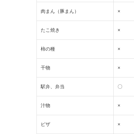
肉まん（豚まん）
×
たこ焼き
×
柿の種
×
干物
×
駅弁、弁当
〇
汁物
×
ピザ
×