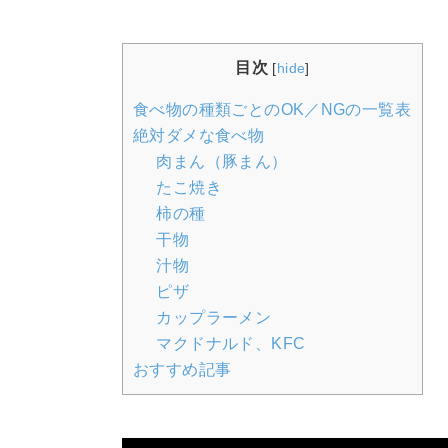
目次
[
hide
]
食べ物の種類ごとのOK／NGの一覧表
絶対ダメな食べ物
肉まん（豚まん）
たこ焼き
柿の種
干物
汁物
ピザ
カップラーメン
マクドナルド、KFC
おすすめ記事