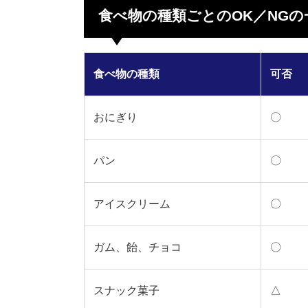
食べ物の種類ごとのOK／NGの
食べ物の種類
可否
おにぎり
〇
パン
〇
アイスクリーム
〇
ガム、飴、チョコ
〇
スナック菓子
△