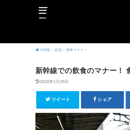
MENU
HOME
鉄道
乗車マナー
新幹線での飲食のマナー！ 
2020年1月29日
ツイート
シェア