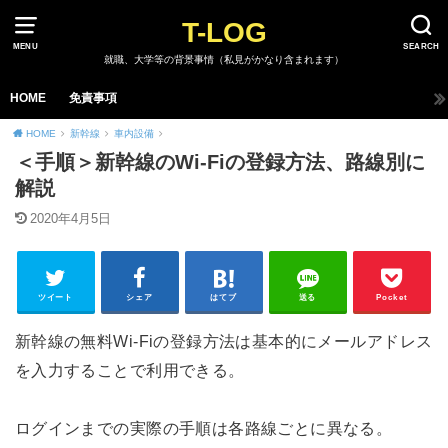
T-LOG
MENU
SEARCH
就職、大学等の背景事情（私見がかなり含まれます）
HOME
免責事項
HOME
新幹線
車内設備
＜手順＞新幹線のWi-Fiの登録方法、路線別に
解説
2020年4月5日
ツイート
シェア
はてブ
送る
Pocket
新幹線の無料Wi-Fiの登録方法は基本的にメールアドレス
を入力することで利用できる。
ログインまでの実際の手順は各路線ごとに異なる。