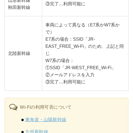
山形新幹線
③完了…利用可能に
秋田新幹線
車両によって異なる（E7系かW7系か
で）
E7系の場合：SSID「JR-
EAST_FREE_Wi-Fi」のため、上記と同
北陸新幹線
じ
W7系の場合：
①SSID「JR-WEST_FREE_Wi-Fi」
②メールアドレスを入力
③完了…利用可能に
Wi-Fiの利用可否について
東海道・山陽新幹線
九州新幹線