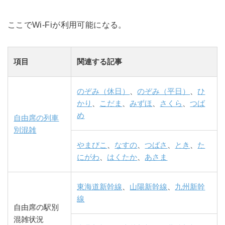
ここでWi-Fiが利用可能になる。
項目
関連する記事
のぞみ（休日）
、
のぞみ（平日）
、
ひ
かり
、
こだま
、
みずほ
、
さくら
、
つば
め
自由席の列車
別混雑
やまびこ
、
なすの
、
つばさ
、
とき
、
た
にがわ
、
はくたか
、
あさま
東海道新幹線
、
山陽新幹線
、
九州新幹
線
自由席の駅別
混雑状況