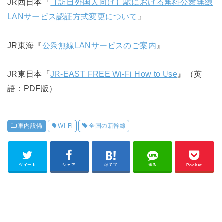
JR西日本『
【訪日外国人向け】駅における無料公衆無線
LANサービス認証方式変更について
』
JR東海『
公衆無線LANサービスのご案内
』
JR東日本『
JR-EAST FREE Wi-Fi How to Use
』（英
語：PDF版）
車内設備
Wi-Fi
全国の新幹線
ツイート
シェア
はてブ
送る
Pocket