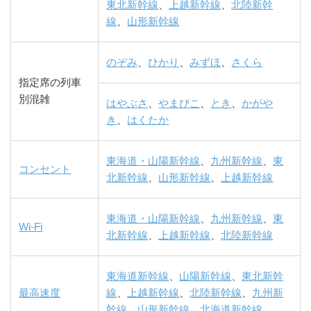
東北新幹線
、
上越新幹線
、
北陸新幹
線
、
山形新幹線
のぞみ
、
ひかり
、
みずほ
、
さくら
指定席の列車
別混雑
はやぶさ
、
やまびこ
、
とき
、
かがや
き
、
はくたか
東海道・山陽新幹線
、
九州新幹線
、
東
コンセント
北新幹線
、
山形新幹線
、
上越新幹線
東海道・山陽新幹線
、
九州新幹線
、
東
Wi-Fi
北新幹線
、
上越新幹線
、
北陸新幹線
東海道新幹線
、
山陽新幹線
、
東北新幹
最高速度
線
、
上越新幹線
、
北陸新幹線
、
九州新
幹線
、
山形新幹線
、
北海道新幹線