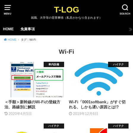
T-LOG
MENU
SEARCH
就職、大学等の背景事情（私見がかなり含まれます）
HOME
免責事項
HOME
タグ : Wi-Fi
Wi-Fi
車内設備
ハイテク
＜手順＞新幹線のWi-Fiの登録方
Wi-Fi「0001softbank」がすぐ切
法、路線別に解説
れる、しかも遅い原因とは!?
2020年4月5日
2019年12月6日
ハイテク
ハイテク