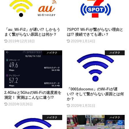
「au_Wi-Fi2」が遅い!? しかもう
7SPOT Wi-Fiが繋がらない理由と
まく繋がらない原因とは何か？
は!? 接続できても遅い？
2019年12月18日
2020年1月14日
ハイテク
ハイテク
「0001docomo」のWi-Fiが遅
2.4Ghzと5GhzのWi-Fiの速度差を
い!? そして繋がらない原因とは何
測定！ 実測はこんなに違う!?
か？
2020年3月26日
2020年1月31日
ハイテク
ハイテク