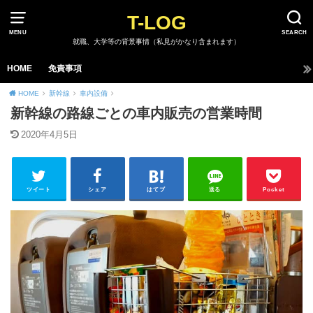
T-LOG
MENU
SEARCH
就職、大学等の背景事情（私見がかなり含まれます）
HOME
免責事項
HOME
新幹線
車内設備
新幹線の路線ごとの車内販売の営業時間
2020年4月5日
ツイート
シェア
はてブ
送る
Pocket