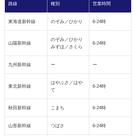
路線
種別
営業時間
東海道新幹線
のぞみ／ひかり
6-24時
のぞみ／ひかり
山陽新幹線
6-24時
みずほ／さくら
九州新幹線
ー
ー
はやぶさ／はや
東北新幹線
6-24時
て
秋田新幹線
こまち
6-24時
山形新幹線
つばさ
6-24時