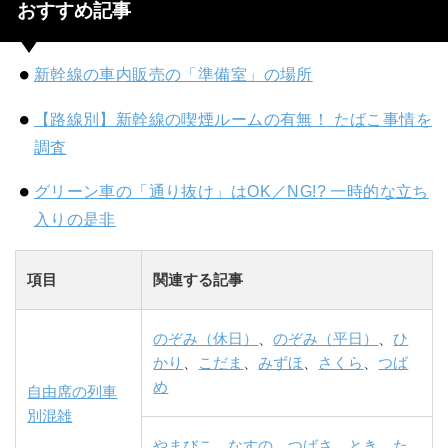
おすすめ記事
新幹線の車内販売の「準備室」の場所
【路線別】新幹線の喫煙ルームの有無！ たばこ事情を
調査
グリーン車の「通り抜け」はOK／NG!? 一時的な立ち
入りの是非
項目
関連する記事
のぞみ（休日）
、
のぞみ（平日）
、
ひ
かり
、
こだま
、
みずほ
、
さくら
、
つば
め
自由席の列車
別混雑
やまびこ
、
なすの
、
つばさ
、
とき
、
た