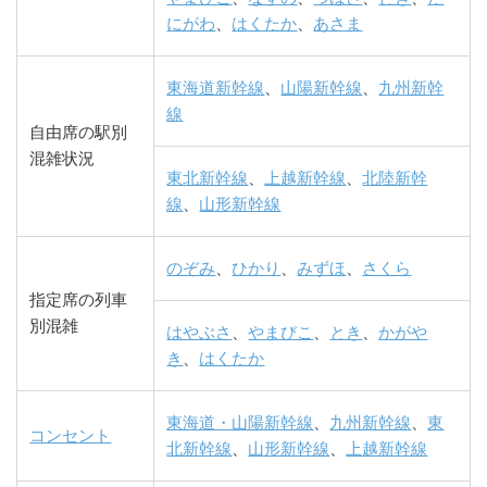
にがわ
、
はくたか
、
あさま
東海道新幹線
、
山陽新幹線
、
九州新幹
線
自由席の駅別
混雑状況
東北新幹線
、
上越新幹線
、
北陸新幹
線
、
山形新幹線
のぞみ
、
ひかり
、
みずほ
、
さくら
指定席の列車
別混雑
はやぶさ
、
やまびこ
、
とき
、
かがや
き
、
はくたか
東海道・山陽新幹線
、
九州新幹線
、
東
コンセント
北新幹線
、
山形新幹線
、
上越新幹線