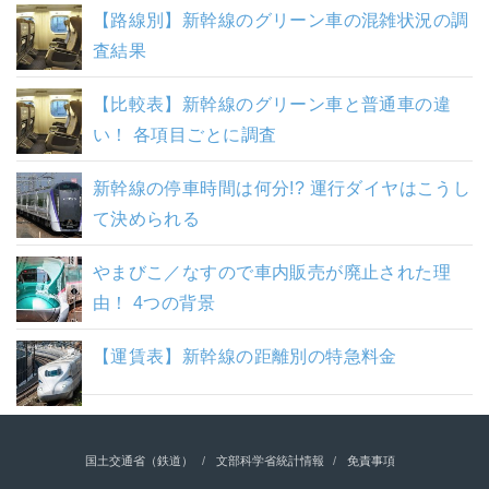
【路線別】新幹線のグリーン車の混雑状況の調
査結果
【比較表】新幹線のグリーン車と普通車の違
い！ 各項目ごとに調査
新幹線の停車時間は何分!? 運行ダイヤはこうし
て決められる
やまびこ／なすので車内販売が廃止された理
由！ 4つの背景
【運賃表】新幹線の距離別の特急料金
国土交通省（鉄道）
文部科学省統計情報
免責事項