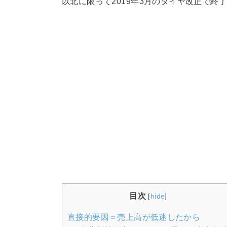
以北に限って2019年3月のダイヤ改正で終
目次
[
hide
]
直接的要因＝売上高が低迷したから