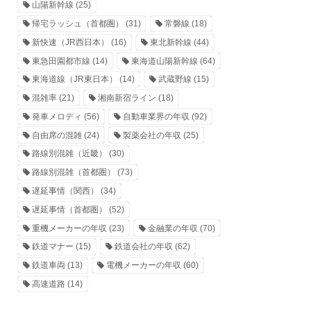
山陽新幹線
(25)
帰宅ラッシュ（首都圏）
(31)
常磐線
(18)
新快速（JR西日本）
(16)
東北新幹線
(44)
東急田園都市線
(14)
東海道山陽新幹線
(64)
東海道線（JR東日本）
(14)
武蔵野線
(15)
混雑率
(21)
湘南新宿ライン
(18)
発車メロディ
(56)
自動車業界の年収
(92)
自由席の混雑
(24)
製薬会社の年収
(25)
路線別混雑（近畿）
(30)
路線別混雑（首都圏）
(73)
遅延事情（関西）
(34)
遅延事情（首都圏）
(52)
重機メーカーの年収
(23)
金融業の年収
(70)
鉄道マナー
(15)
鉄道会社の年収
(62)
鉄道車両
(13)
電機メーカーの年収
(60)
高速道路
(14)