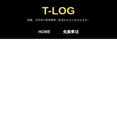
T-LOG
就職、大学等の背景事情（私見がかなり含まれます）
HOME
免責事項