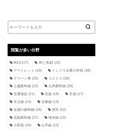
閲覧が多い分野
IKEA
(17)
JRと私鉄
(22)
アウトレット
(19)
インフラ企業の年収
(38)
グリーン車
(20)
コストコ
(28)
上越新幹線
(23)
九州新幹線
(28)
交通違反
(21)
京急
(16)
京成
(17)
京王線
(14)
京葉線
(14)
全国の新幹線
(28)
切符
(42)
北陸新幹線
(27)
埼京線
(22)
小田急
(18)
山手線
(15)