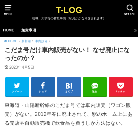
T-LOG
MENU
SEARCH
就職、大学等の背景事情（私見がかなり含まれます）
HOME
免責事項
HOME
新幹線
車内設備
こだま号だけ車内販売がない！ なぜ廃止にな
ったのか？
2020年4月5日
ツイート
シェア
はてブ
送る
Pocket
東海道・山陽新幹線のこだま号では車内販売（ワゴン販
売）がない。2012年春に廃止されて、駅のホーム上にあ
る売店や自動販売機で飲食品を買うしか方法はない。