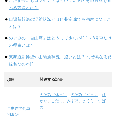
こだま号にもコンセントは付いている!? その有無を調
べる方法とは？
山陽新幹線の混雑状況とは!? 指定席でも満席になるこ
とは？
のぞみの「自由席」はどうして少ない!? 1～3号車だけ
の理由とは？
東海道新幹線vs山陽新幹線、違いとは？ なぜ異なる路
線名なのか!?
項目
関連する記事
のぞみ（休日）
、
のぞみ（平日）
、
ひ
かり
、
こだま
、
みずほ
、
さくら
、
つば
め
自由席の列車
別混雑