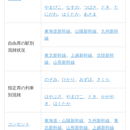
やまびこ
、
なすの
、
つばさ
、
とき
、
た
にがわ
、
はくたか
、
あさま
東海道新幹線
、
山陽新幹線
、
九州新幹
線
自由席の駅別
混雑状況
東北新幹線
、
上越新幹線
、
北陸新幹
線
、
山形新幹線
のぞみ
、
ひかり
、
みずほ
、
さくら
指定席の列車
別混雑
はやぶさ
、
やまびこ
、
とき
、
かがや
き
、
はくたか
東海道・山陽新幹線
、
九州新幹線
、
東
コンセント
北新幹線
、
山形新幹線
、
上越新幹線