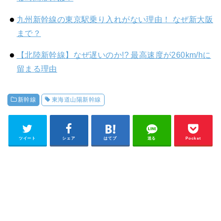
九州新幹線の東京駅乗り入れがない理由！ なぜ新大阪
まで？
【北陸新幹線】なぜ遅いのか!? 最高速度が260km/hに
留まる理由
新幹線
東海道山陽新幹線
ツイート
シェア
はてブ
送る
Pocket