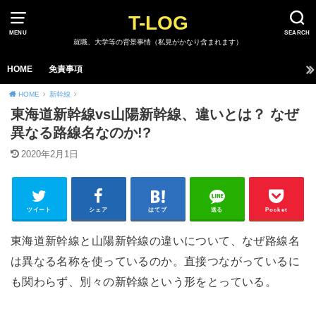
T-LOG
MENU
SEARCH
就職、大学等の背景事情（私見がかなり含まれます）
HOME
免責事項
HOME
新幹線
東海道新幹線vs山陽新幹線、違いとは？ なぜ
異なる路線名なのか!?
2020年2月1日
ツイート
シェア
はてブ
送る
Pocket
東海道新幹線と山陽新幹線の違いについて、なぜ路線名
は異なる名称を使っているのか。直接つながっているに
も関わらず、別々の新幹線という形をとっている。