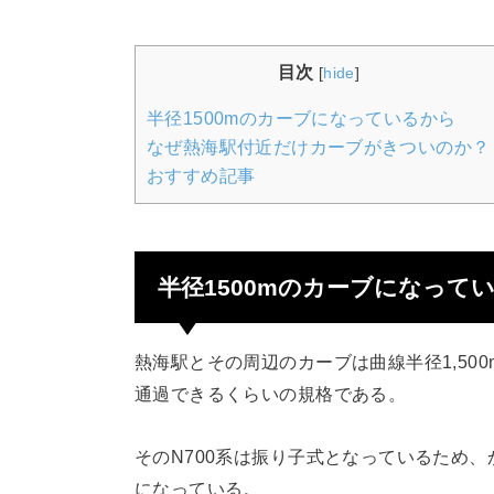
目次
[
hide
]
半径1500mのカーブになっているから
なぜ熱海駅付近だけカーブがきついのか？
おすすめ記事
半径1500mのカーブになって
熱海駅とその周辺のカーブは曲線半径1,500
通過できるくらいの規格である。
そのN700系は振り子式となっているため
になっている。