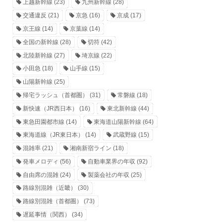
上越新幹線
(23)
九州新幹線
(28)
交通違反
(21)
京急
(16)
京成
(17)
京王線
(14)
京葉線
(14)
全国の新幹線
(28)
切符
(42)
北陸新幹線
(27)
埼京線
(22)
小田急
(18)
山手線
(15)
山陽新幹線
(25)
帰宅ラッシュ（首都圏）
(31)
常磐線
(18)
新快速（JR西日本）
(16)
東北新幹線
(44)
東急田園都市線
(14)
東海道山陽新幹線
(64)
東海道線（JR東日本）
(14)
武蔵野線
(15)
混雑率
(21)
湘南新宿ライン
(18)
発車メロディ
(56)
自動車業界の年収
(92)
自由席の混雑
(24)
製薬会社の年収
(25)
路線別混雑（近畿）
(30)
路線別混雑（首都圏）
(73)
遅延事情（関西）
(34)