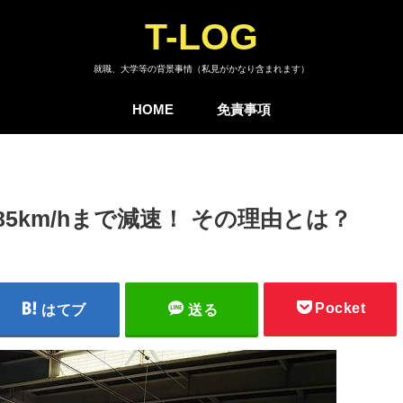
T-LOG
就職、大学等の背景事情（私見がかなり含まれます）
HOME
免責事項
5km/hまで減速！ その理由とは？
Pocket
はてブ
送る