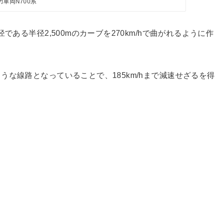
力車両N700系
である半径2,500mのカーブを270km/hで曲がれるように作
な線路となっていることで、185km/hまで減速せざるを得