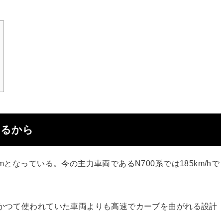
いるから
mとなっている。今の主力車両であるN700系では185km/hで
、かつて使われていた車両よりも高速でカーブを曲がれる設計