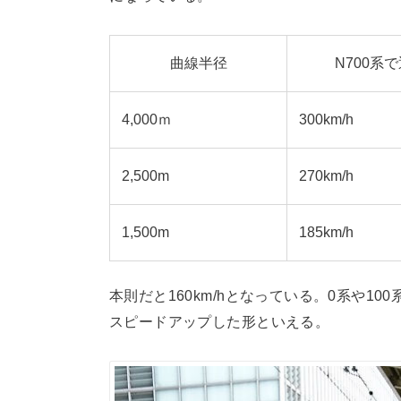
曲線半径
N700系
4,000ｍ
300km/h
2,500m
270km/h
1,500m
185km/h
本則だと160km/hとなっている。0系や10
スピードアップした形といえる。