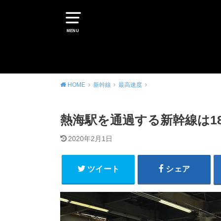
MENU
HOME
新幹線
最高速度
熱海駅を通過する新幹線は18
2020年2月1日
ツイート
シェア