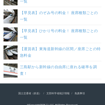
一覧
【早見表】のぞみ号の料金！ 座席種類ごとの
一覧
【早見表】ひかり号の料金！ 座席種類ごとの
一覧
【運賃表】東海道新幹線の区間／座席ごとの特
急料金
三島駅から新幹線の自由席に座れる確率を調
査！
国土交通省（鉄道）
文部科学省統計情報
免責事項