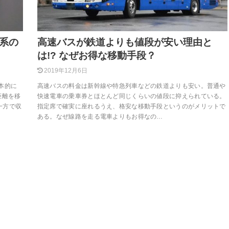
R系の
高速バスが鉄道よりも値段が安い理由と
は!? なぜお得な移動手段？
2019年12月6日
本的に
高速バスの料金は新幹線や特急列車などの鉄道よりも安い。普通や
距離を移
快速電車の乗車券とほとんど同じくらいの値段に抑えられている。
一方で収
指定席で確実に座れるうえ、格安な移動手段というのがメリットで
ある。なぜ線路を走る電車よりもお得なの…