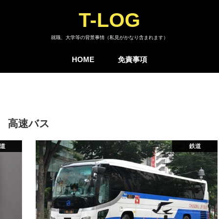
T-LOG
就職、大学等の背景事情（私見がかなり含まれます）
HOME
免責事項
高速バス
道
鉄道