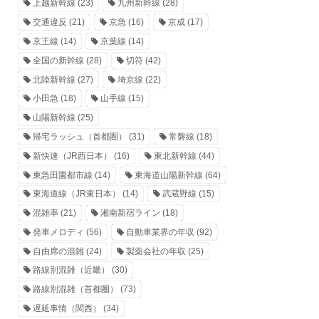
上越新幹線
(23)
九州新幹線
(28)
交通違反
(21)
京急
(16)
京成
(17)
京王線
(14)
京葉線
(14)
全国の新幹線
(28)
切符
(42)
北陸新幹線
(27)
埼京線
(22)
小田急
(18)
山手線
(15)
山陽新幹線
(25)
帰宅ラッシュ（首都圏）
(31)
常磐線
(18)
新快速（JR西日本）
(16)
東北新幹線
(44)
東急田園都市線
(14)
東海道山陽新幹線
(64)
東海道線（JR東日本）
(14)
武蔵野線
(15)
混雑率
(21)
湘南新宿ライン
(18)
発車メロディ
(56)
自動車業界の年収
(92)
自由席の混雑
(24)
製薬会社の年収
(25)
路線別混雑（近畿）
(30)
路線別混雑（首都圏）
(73)
遅延事情（関西）
(34)