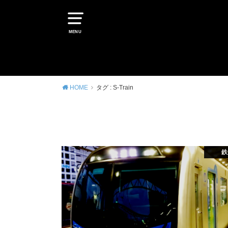
MENU
HOME
タグ : S-Train
鉄