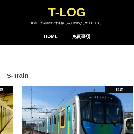
T-LOG
就職、大学等の背景事情（私見がかなり含まれます）
HOME
免責事項
S-Train
道
鉄道