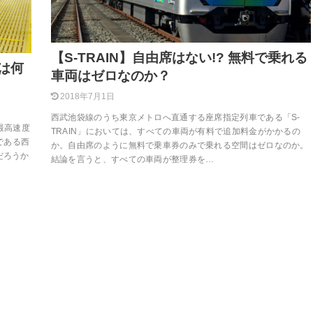
【S-TRAIN】自由席はない!? 無料で乗れる
度は何
車両はゼロなのか？
2018年7月1日
西武池袋線のうち東京メトロへ直通する座席指定列車である「S-
最高速度
TRAIN」においては、すべての車両が有料で追加料金がかかるの
である西
か。自由席のように無料で乗車券のみで乗れる空間はゼロなのか。
だろうか
結論を言うと、すべての車両が整理券を…