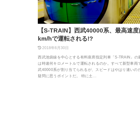
【S-TRAIN】西武40000系、最高速
km/hで運転される!?
2018年6月30日
西武池袋線を中心とする有料座席指定列車「S-TRAIN」の
は時速何キロメートルで運転されるのか。すべて新型車両
武40000系が割り当てられるが、スピードはやはり速いの
疑問に思うポイントだ。 特に土…