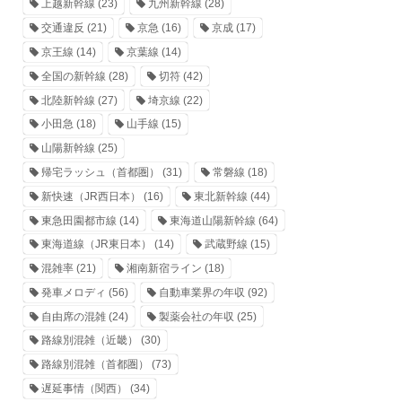
上越新幹線
(23)
九州新幹線
(28)
交通違反
(21)
京急
(16)
京成
(17)
京王線
(14)
京葉線
(14)
全国の新幹線
(28)
切符
(42)
北陸新幹線
(27)
埼京線
(22)
小田急
(18)
山手線
(15)
山陽新幹線
(25)
帰宅ラッシュ（首都圏）
(31)
常磐線
(18)
新快速（JR西日本）
(16)
東北新幹線
(44)
東急田園都市線
(14)
東海道山陽新幹線
(64)
東海道線（JR東日本）
(14)
武蔵野線
(15)
混雑率
(21)
湘南新宿ライン
(18)
発車メロディ
(56)
自動車業界の年収
(92)
自由席の混雑
(24)
製薬会社の年収
(25)
路線別混雑（近畿）
(30)
路線別混雑（首都圏）
(73)
遅延事情（関西）
(34)