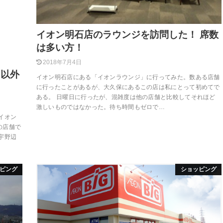
イオン明石店のラウンジを訪問した！ 席数
は多い方！
2018年7月4日
 以外
イオン明石店にある「イオンラウンジ」に行ってみた。数ある店舗
に行ったことがあるが、大久保にあるこの店は私にとって初めてで
ある。 日曜日に行ったが、混雑度は他の店舗と比較してそれほど
激しいものではなかった。待ち時間もゼロで…
イオン
の店舗で
宇野辺
ピング
ショッピング