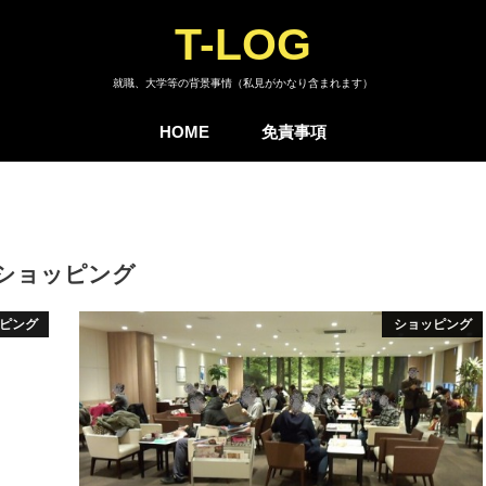
T-LOG
就職、大学等の背景事情（私見がかなり含まれます）
HOME
免責事項
ショッピング
ピング
ショッピング