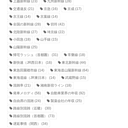
上越新幹線
(23)
九州新幹線
(28)
交通違反
(21)
京急
(16)
京成
(17)
京王線
(14)
京葉線
(14)
全国の新幹線
(28)
切符
(42)
北陸新幹線
(27)
埼京線
(22)
小田急
(18)
山手線
(15)
山陽新幹線
(25)
帰宅ラッシュ（首都圏）
(31)
常磐線
(18)
新快速（JR西日本）
(16)
東北新幹線
(44)
東急田園都市線
(14)
東海道山陽新幹線
(64)
東海道線（JR東日本）
(14)
武蔵野線
(15)
混雑率
(21)
湘南新宿ライン
(18)
発車メロディ
(56)
自動車業界の年収
(92)
自由席の混雑
(24)
製薬会社の年収
(25)
路線別混雑（近畿）
(30)
路線別混雑（首都圏）
(73)
遅延事情（関西）
(34)