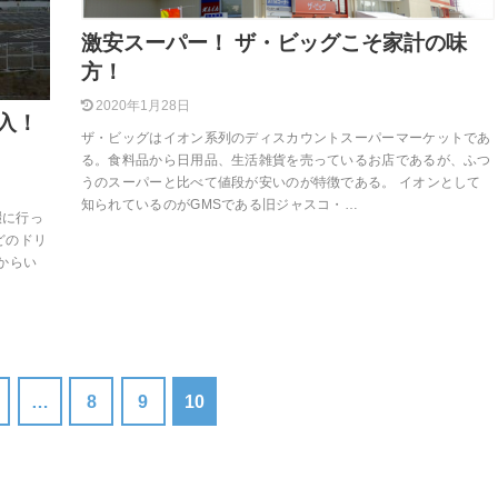
激安スーパー！ ザ・ビッグこそ家計の味
方！
2020年1月28日
入！
ザ・ビッグはイオン系列のディスカウントスーパーマーケットであ
る。食料品から日用品、生活雑貨を売っているお店であるが、ふつ
うのスーパーと比べて値段が安いのが特徴である。 イオンとして
知られているのがGMSである旧ジャスコ・…
畷に行っ
どのドリ
からい
…
8
9
10