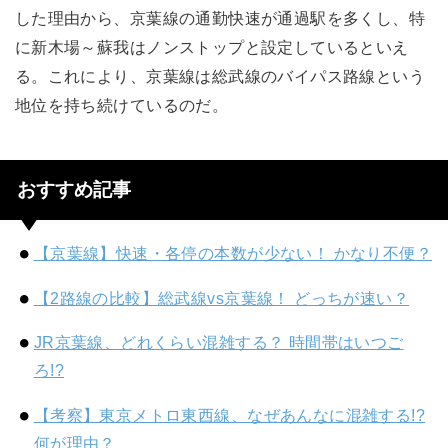
した理由から、京葉線の通勤快速が通過駅を多くし、特
に新木場～蘇我はノンストップと設定しているといえ
る。これにより、京葉線は総武線のバイパス路線という
地位を持ち続けているのだ。
おすすめ記事
【京葉線】快速・各停の本数が少ない！ かなり不便？
【2路線の比較】総武線vs京葉線！ どっちが速い？
JR京葉線、どれくらい混雑する？ 時間帯はいつご
ろ!?
【考察】東京メトロ東西線、なぜあんなに混雑する!?
何が理由？