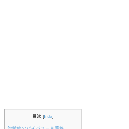
目次
[
hide
]
総武線のバイパス＝京葉線