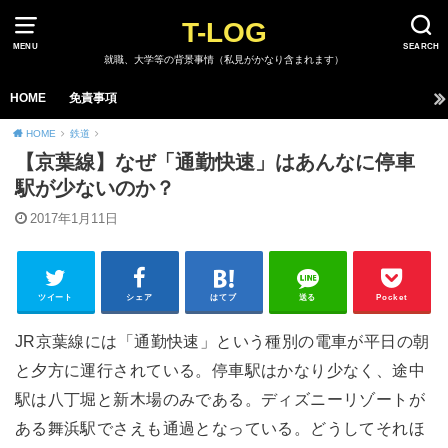
T-LOG
MENU
SEARCH
就職、大学等の背景事情（私見がかなり含まれます）
HOME
免責事項
HOME
鉄道
【京葉線】なぜ「通勤快速」はあんなに停車
駅が少ないのか？
2017年1月11日
ツイート
シェア
はてブ
送る
Pocket
JR京葉線には「通勤快速」という種別の電車が平日の朝
と夕方に運行されている。停車駅はかなり少なく、途中
駅は八丁堀と新木場のみである。ディズニーリゾートが
ある舞浜駅でさえも通過となっている。どうしてそれほ