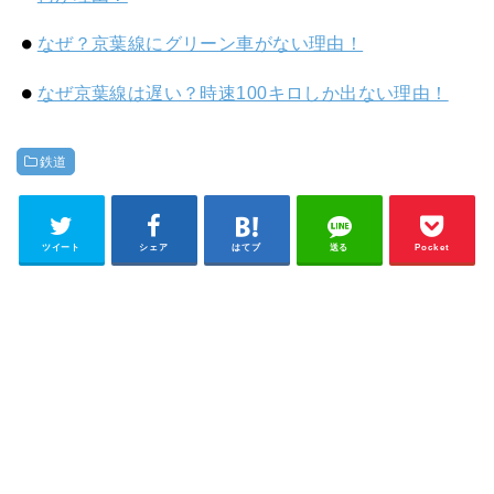
なぜ？京葉線にグリーン車がない理由！
なぜ京葉線は遅い？時速100キロしか出ない理由！
鉄道
ツイート
シェア
はてブ
送る
Pocket