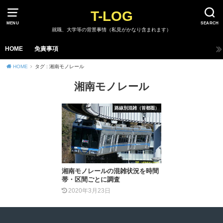
T-LOG
MENU
SEARCH
就職、大学等の背景事情（私見がかなり含まれます）
HOME
免責事項
HOME
タグ : 湘南モノレール
湘南モノレール
路線別混雑（首都圏）
湘南モノレールの混雑状況を時間
帯・区間ごとに調査
2020年3月23日