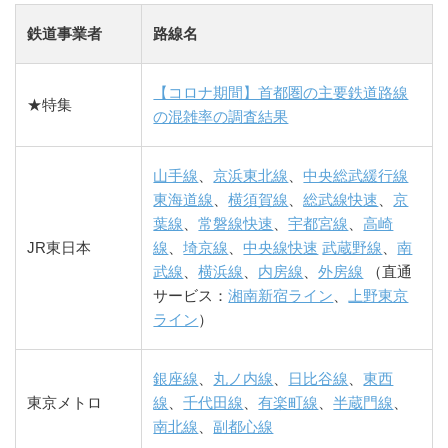
鉄道事業者
路線名
【コロナ期間】首都圏の主要鉄道路線
★特集
の混雑率の調査結果
山手線
、
京浜東北線
、
中央総武緩行線
東海道線
、
横須賀線
、
総武線快速
、
京
葉線
、
常磐線快速
、
宇都宮線
、
高崎
JR東日本
線
、
埼京線
、
中央線快速
武蔵野線
、
南
武線
、
横浜線
、
内房線
、
外房線
（直通
サービス：
湘南新宿ライン
、
上野東京
ライン
）
銀座線
、
丸ノ内線
、
日比谷線
、
東西
東京メトロ
線
、
千代田線
、
有楽町線
、
半蔵門線
、
南北線
、
副都心線