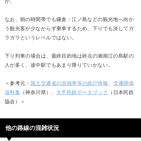
か。
なお、朝の時間帯でも鎌倉・江ノ島などの観光地へ向か
う観光客が少なからず乗車するため、下りでも決してガ
ラガラというレベルではない。
下り列車の場合は、最終目的地は終点の湘南江の島駅の
人が多く、途中駅でもあまり降りていかない。
＜参考元：
国土交通省の混雑率等の統計情報
、
交通関係
資料集
（神奈川県）、
大手民鉄データブック
（日本民鉄
協会）＞
他の路線の混雑状況