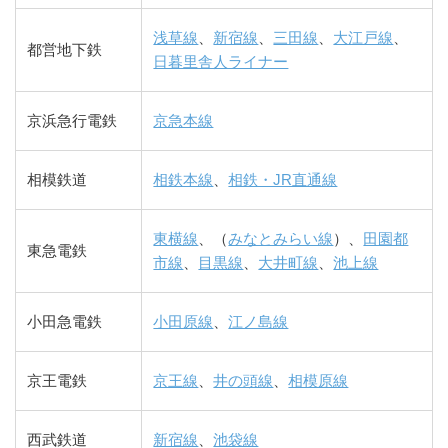
浅草線
、
新宿線
、
三田線
、
大江戸線
、
都営地下鉄
日暮里舎人ライナー
京浜急行電鉄
京急本線
相模鉄道
相鉄本線
、
相鉄・JR直通線
東横線
、（
みなとみらい線
）、
田園都
東急電鉄
市線
、
目黒線
、
大井町線
、
池上線
小田急電鉄
小田原線
、
江ノ島線
京王電鉄
京王線
、
井の頭線
、
相模原線
西武鉄道
新宿線
、
池袋線