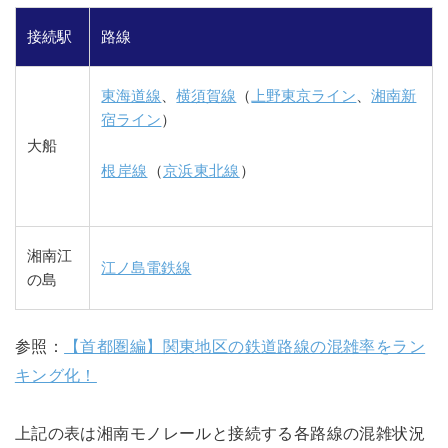
接続駅
路線
東海道線
、
横須賀線
（
上野東京ライン
、
湘南新
宿ライン
）
大船
根岸線
（
京浜東北線
）
湘南江
江ノ島電鉄線
の島
参照：
【首都圏編】関東地区の鉄道路線の混雑率をラン
キング化！
上記の表は湘南モノレールと接続する各路線の混雑状況