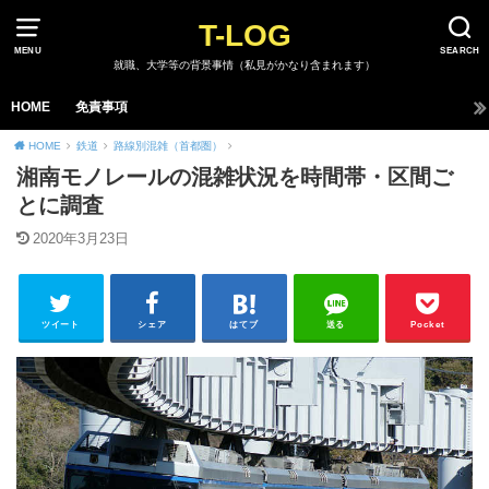
T-LOG
MENU
SEARCH
就職、大学等の背景事情（私見がかなり含まれます）
HOME
免責事項
HOME
鉄道
路線別混雑（首都圏）
湘南モノレールの混雑状況を時間帯・区間ご
とに調査
2020年3月23日
ツイート
シェア
はてブ
送る
Pocket