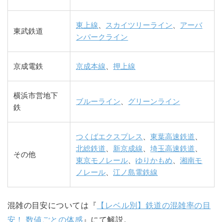
東上線
、
スカイツリーライン
、
アーバ
東武鉄道
ンパークライン
京成電鉄
京成本線
、
押上線
横浜市営地下
ブルーライン
、
グリーンライン
鉄
つくばエクスプレス
、
東葉高速鉄道
、
北総鉄道
、
新京成線
、
埼玉高速鉄道
、
その他
東京モノレール
、
ゆりかもめ
、
湘南モ
ノレール
、
江ノ島電鉄線
混雑の目安については『
【レベル別】鉄道の混雑率の目
安！ 数値ごとの体感
』にて解説。