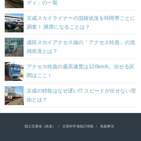
ディ」の一覧
京成スカイライナーの混雑状況を時間帯ごとに
調査！ 満席になることは？
成田スカイアクセス線の「アクセス特急」の混
雑状況とは？
アクセス特急の最高速度は120km/h、出せる区
間はここ！
京成の特急はなぜ遅い!? スピードが出せない理
由とは？
国土交通省（鉄道）
文部科学省統計情報
免責事項