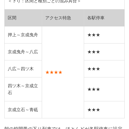
＜下り：区間と種別ごとの混み具合＞
区間
アクセス特急
各駅停車
押上～京成曳舟
★★★
京成曳舟～八広
★★★
八広～四ツ木
★★★
★★★★
四ツ木～京成立
★★★
石
京成立石～青砥
★★★
朝の時間帯の下り列車では、ほとんどが各駅停車に設定