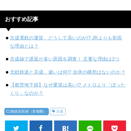
おすすめ記事
京成電鉄の運賃、どうして高いのか!? JRよりも割高
な理由とは？
京成線で遅延が多い原因を調査！ 主要な理由は2つ
北総鉄道と京成、違いは何!? 合併の構想はないのか？
【都営地下鉄】なぜ運賃は高い!? メトロより「ぼった
くり」なのか？
路線別混雑（首都圏）
京成