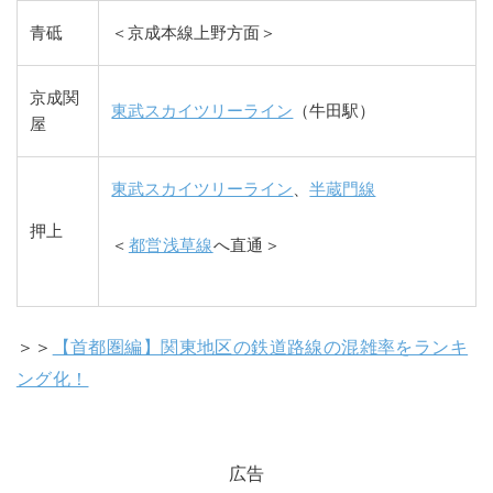
青砥
＜京成本線上野方面＞
京成関
東武スカイツリーライン
（牛田駅）
屋
東武スカイツリーライン
、
半蔵門線
押上
＜
都営浅草線
へ直通＞
＞＞
【首都圏編】関東地区の鉄道路線の混雑率をランキ
ング化！
広告