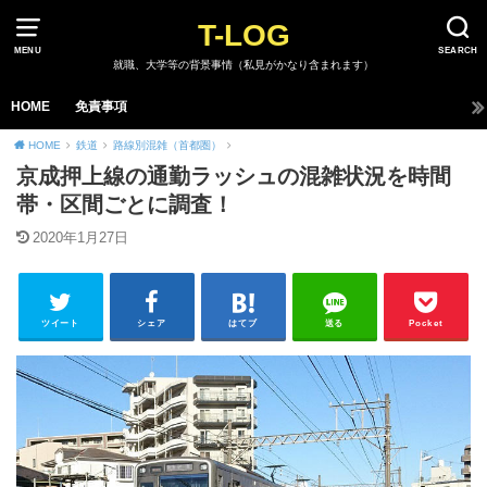
T-LOG
MENU
SEARCH
就職、大学等の背景事情（私見がかなり含まれます）
HOME
免責事項
HOME
鉄道
路線別混雑（首都圏）
京成押上線の通勤ラッシュの混雑状況を時間
帯・区間ごとに調査！
2020年1月27日
ツイート
シェア
はてブ
送る
Pocket