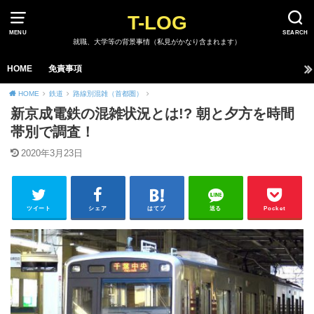
T-LOG
MENU
SEARCH
就職、大学等の背景事情（私見がかなり含まれます）
HOME
免責事項
HOME
鉄道
路線別混雑（首都圏）
新京成電鉄の混雑状況とは!? 朝と夕方を時間
帯別で調査！
2020年3月23日
ツイート
シェア
はてブ
送る
Pocket