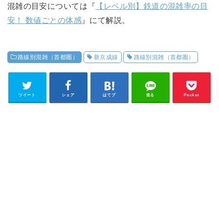
混雑の目安については『
【レベル別】鉄道の混雑率の目
安！ 数値ごとの体感
』にて解説。
路線別混雑（首都圏）
新京成線
路線別混雑（首都圏）
ツイート
シェア
はてブ
送る
Pocket