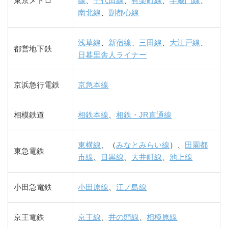
東京メトロ
線
、
千代田線
、
有楽町線
、
半蔵門線
、
南北線
、
副都心線
浅草線
、
新宿線
、
三田線
、
大江戸線
、
都営地下鉄
日暮里舎人ライナー
京浜急行電鉄
京急本線
相模鉄道
相鉄本線
、
相鉄・JR直通線
東横線
、（
みなとみらい線
）、
田園都
東急電鉄
市線
、
目黒線
、
大井町線
、
池上線
小田急電鉄
小田原線
、
江ノ島線
京王電鉄
京王線
、
井の頭線
、
相模原線