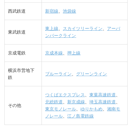
西武鉄道
新宿線
、
池袋線
東上線
、
スカイツリーライン
、
アーバ
東武鉄道
ンパークライン
京成電鉄
京成本線
、
押上線
横浜市営地下
ブルーライン
、
グリーンライン
鉄
つくばエクスプレス
、
東葉高速鉄道
、
北総鉄道
、
新京成線
、
埼玉高速鉄道
、
その他
東京モノレール
、
ゆりかもめ
、
湘南モ
ノレール
、
江ノ島電鉄線