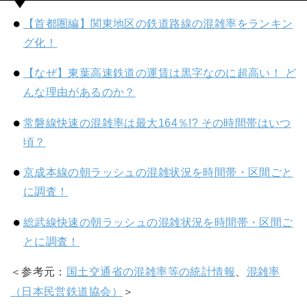
【首都圏編】関東地区の鉄道路線の混雑率をランキン
グ化！
【なぜ】東葉高速鉄道の運賃は黒字なのに超高い！ ど
んな理由があるのか？
常磐線快速の混雑率は最大164％!? その時間帯はいつ
頃？
京成本線の朝ラッシュの混雑状況を時間帯・区間ごと
に調査！
総武線快速の朝ラッシュの混雑状況を時間帯・区間ご
とに調査！
＜参考元：
国土交通省の混雑率等の統計情報
、
混雑率
（日本民営鉄道協会）
＞