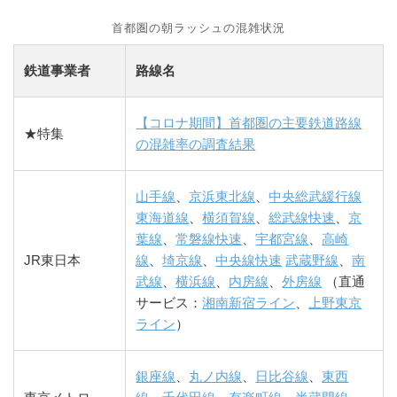
首都圏の朝ラッシュの混雑状況
鉄道事業者
路線名
【コロナ期間】首都圏の主要鉄道路線
★特集
の混雑率の調査結果
山手線
、
京浜東北線
、
中央総武緩行線
東海道線
、
横須賀線
、
総武線快速
、
京
葉線
、
常磐線快速
、
宇都宮線
、
高崎
JR東日本
線
、
埼京線
、
中央線快速
武蔵野線
、
南
武線
、
横浜線
、
内房線
、
外房線
（直通
サービス：
湘南新宿ライン
、
上野東京
ライン
）
銀座線
、
丸ノ内線
、
日比谷線
、
東西