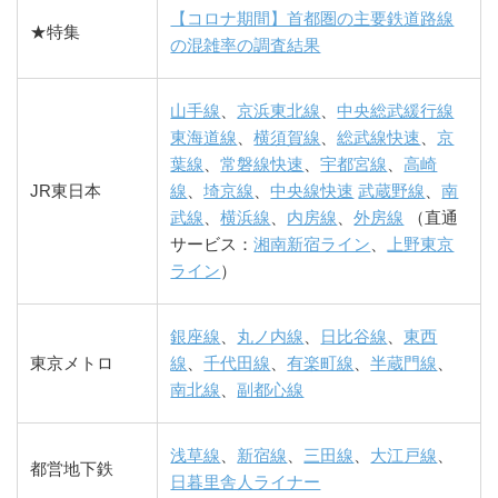
【コロナ期間】首都圏の主要鉄道路線
★特集
の混雑率の調査結果
山手線
、
京浜東北線
、
中央総武緩行線
東海道線
、
横須賀線
、
総武線快速
、
京
葉線
、
常磐線快速
、
宇都宮線
、
高崎
JR東日本
線
、
埼京線
、
中央線快速
武蔵野線
、
南
武線
、
横浜線
、
内房線
、
外房線
（直通
サービス：
湘南新宿ライン
、
上野東京
ライン
）
銀座線
、
丸ノ内線
、
日比谷線
、
東西
東京メトロ
線
、
千代田線
、
有楽町線
、
半蔵門線
、
南北線
、
副都心線
浅草線
、
新宿線
、
三田線
、
大江戸線
、
都営地下鉄
日暮里舎人ライナー