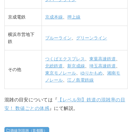
京成電鉄
京成本線
、
押上線
横浜市営地下
ブルーライン
、
グリーンライン
鉄
つくばエクスプレス
、
東葉高速鉄道
、
北総鉄道
、
新京成線
、
埼玉高速鉄道
、
その他
東京モノレール
、
ゆりかもめ
、
湘南モ
ノレール
、
江ノ島電鉄線
混雑の目安については『
【レベル別】鉄道の混雑率の目
安！ 数値ごとの体感
』にて解説。
路線別混雑（首都圏）