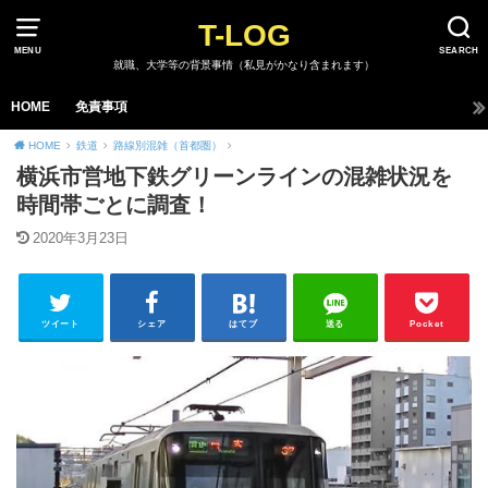
T-LOG
MENU
SEARCH
就職、大学等の背景事情（私見がかなり含まれます）
HOME
免責事項
HOME
鉄道
路線別混雑（首都圏）
横浜市営地下鉄グリーンラインの混雑状況を
時間帯ごとに調査！
2020年3月23日
ツイート
シェア
はてブ
送る
Pocket