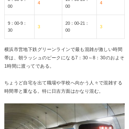
4
4
00
00
9：00-9：
20：00-21：
3
3
30
00
横浜市営地下鉄グリーンラインで最も混雑が激しい時間
帯は、朝ラッシュのピークになる7：30～8：30のおよそ
1時間に渡ってである。
ちょうど自宅を出て職場や学校へ向かう人々で混雑する
時間帯と重なる。特に日吉方面はかなり混む。