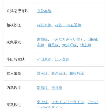
京浜急行電鉄
京急本線
相模鉄道
相鉄本線
、
相鉄・JR直通線
東横線
、（
みなとみらい線
）、
田園都
東急電鉄
市線
、
目黒線
、
大井町線
、
池上線
小田急電鉄
小田原線
、
江ノ島線
京王電鉄
京王線
、
井の頭線
、
相模原線
西武鉄道
新宿線
、
池袋線
東上線
、
スカイツリーライン
、
アーバ
東武鉄道
ンパークライン