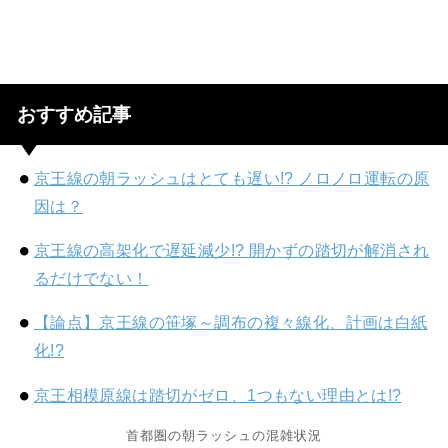
おすすめ記事
京王線の朝ラッシュはとても遅い!? ノロノロ運転の原
因は？
京王線の高架化で遅延減少!? 開かずの踏切が解消され
るだけでない！
【論点】京王線の笹塚～調布の複々線化、計画は白紙
化!?
京王相模原線は踏切がゼロ、1つもない理由とは!?
首都圏の朝ラッシュの混雑状況