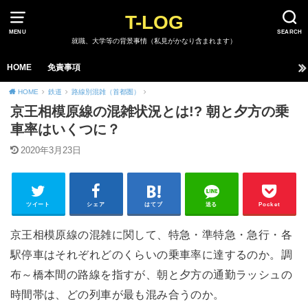
T-LOG
MENU
SEARCH
就職、大学等の背景事情（私見がかなり含まれます）
HOME
免責事項
HOME
鉄道
路線別混雑（首都圏）
京王相模原線の混雑状況とは!? 朝と夕方の乗
車率はいくつに？
2020年3月23日
ツイート
シェア
はてブ
送る
Pocket
京王相模原線の混雑に関して、特急・準特急・急行・各
駅停車はそれぞれどのくらいの乗車率に達するのか。調
布～橋本間の路線を指すが、朝と夕方の通勤ラッシュの
時間帯は、どの列車が最も混み合うのか。