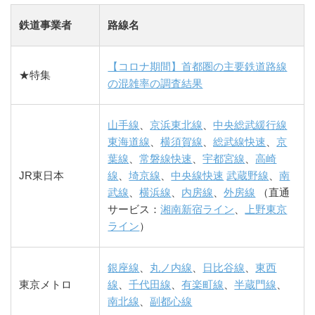
鉄道事業者
路線名
【コロナ期間】首都圏の主要鉄道路線
★特集
の混雑率の調査結果
山手線
、
京浜東北線
、
中央総武緩行線
東海道線
、
横須賀線
、
総武線快速
、
京
葉線
、
常磐線快速
、
宇都宮線
、
高崎
JR東日本
線
、
埼京線
、
中央線快速
武蔵野線
、
南
武線
、
横浜線
、
内房線
、
外房線
（直通
サービス：
湘南新宿ライン
、
上野東京
ライン
）
銀座線
、
丸ノ内線
、
日比谷線
、
東西
東京メトロ
線
、
千代田線
、
有楽町線
、
半蔵門線
、
南北線
、
副都心線