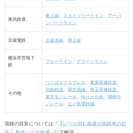
東上線
、
スカイツリーライン
、
アーバ
東武鉄道
ンパークライン
京成電鉄
京成本線
、
押上線
横浜市営地下
ブルーライン
、
グリーンライン
鉄
つくばエクスプレス
、
東葉高速鉄道
、
北総鉄道
、
新京成線
、
埼玉高速鉄道
、
その他
東京モノレール
、
ゆりかもめ
、
湘南モ
ノレール
、
江ノ島電鉄線
混雑の目安については『
【レベル別】鉄道の混雑率の目
安！ 数値ごとの体感
』にて解説。