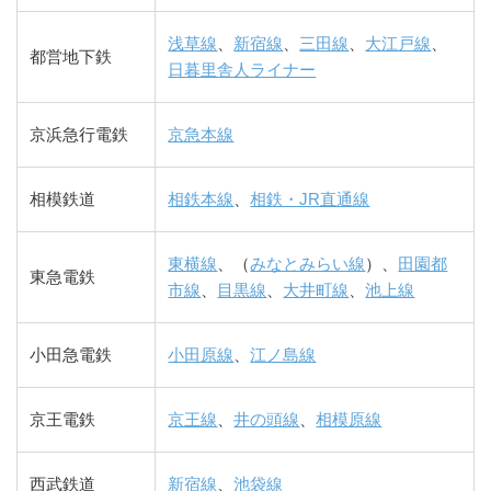
浅草線
、
新宿線
、
三田線
、
大江戸線
、
都営地下鉄
日暮里舎人ライナー
京浜急行電鉄
京急本線
相模鉄道
相鉄本線
、
相鉄・JR直通線
東横線
、（
みなとみらい線
）、
田園都
東急電鉄
市線
、
目黒線
、
大井町線
、
池上線
小田急電鉄
小田原線
、
江ノ島線
京王電鉄
京王線
、
井の頭線
、
相模原線
西武鉄道
新宿線
、
池袋線