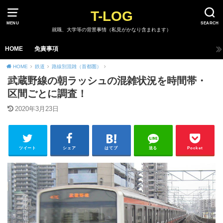
T-LOG
MENU
SEARCH
就職、大学等の背景事情（私見がかなり含まれます）
HOME
免責事項
HOME
鉄道
路線別混雑（首都圏）
武蔵野線の朝ラッシュの混雑状況を時間帯・
区間ごとに調査！
2020年3月23日
ツイート
シェア
はてブ
送る
Pocket