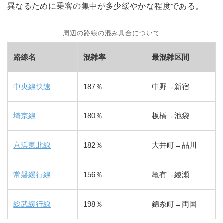
異なるために乗客の集中が多少緩やかな程度である。
周辺の路線の混み具合について
路線名
混雑率
最混雑区間
中央線快速
187％
中野→新宿
埼京線
180％
板橋→池袋
京浜東北線
182％
大井町→品川
常磐緩行線
156％
亀有→綾瀬
総武緩行線
198％
錦糸町→両国