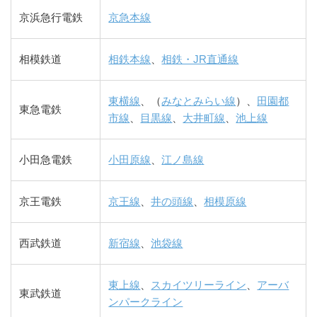
京浜急行電鉄
京急本線
相模鉄道
相鉄本線
、
相鉄・JR直通線
東横線
、（
みなとみらい線
）、
田園都
東急電鉄
市線
、
目黒線
、
大井町線
、
池上線
小田急電鉄
小田原線
、
江ノ島線
京王電鉄
京王線
、
井の頭線
、
相模原線
西武鉄道
新宿線
、
池袋線
東上線
、
スカイツリーライン
、
アーバ
東武鉄道
ンパークライン