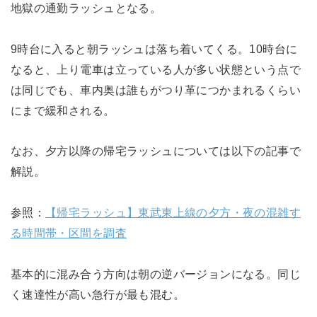
地獄の通勤ラッシュとなる。
9時台に入ると朝ラッシュは落ち着いてくる。10時台に
なると、上り電車は立っている人が多い状態という点で
は同じでも、車内奥は誰もがつり革につかまれるくらい
にまで緩和される。
なお、夕方以降の帰宅ラッシュについては以下の記事で
解説。
参照：
【帰宅ラッシュ】東武東上線の夕方・夜の混雑す
る時間帯・区間を調査
基本的に混み合う方向は朝の逆バージョンになる。同じ
く速達性が高い急行が最も混む。