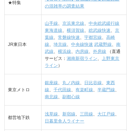
★特集
の混雑率の調査結果
山手線
、
京浜東北線
、
中央総武緩行線
東海道線
、
横須賀線
、
総武線快速
、
京
葉線
、
常磐線快速
、
宇都宮線
、
高崎
JR東日本
線
、
埼京線
、
中央線快速
武蔵野線
、
南
武線
、
横浜線
、
内房線
、
外房線
（直通
サービス：
湘南新宿ライン
、
上野東京
ライン
）
銀座線
、
丸ノ内線
、
日比谷線
、
東西
東京メトロ
線
、
千代田線
、
有楽町線
、
半蔵門線
、
南北線
、
副都心線
浅草線
、
新宿線
、
三田線
、
大江戸線
、
都営地下鉄
日暮里舎人ライナー