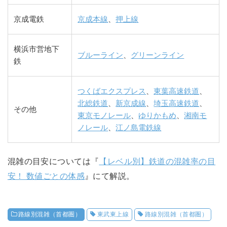
京成電鉄
京成本線
、
押上線
横浜市営地下
ブルーライン
、
グリーンライン
鉄
つくばエクスプレス
、
東葉高速鉄道
、
北総鉄道
、
新京成線
、
埼玉高速鉄道
、
その他
東京モノレール
、
ゆりかもめ
、
湘南モ
ノレール
、
江ノ島電鉄線
混雑の目安については『
【レベル別】鉄道の混雑率の目
安！ 数値ごとの体感
』にて解説。
路線別混雑（首都圏）
東武東上線
路線別混雑（首都圏）