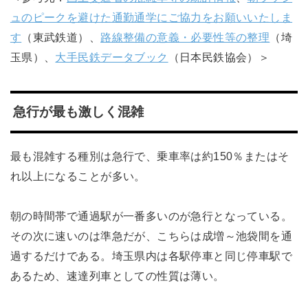
ュのピークを避けた通勤通学にご協力をお願いいたしま
す
（東武鉄道）、
路線整備の意義・必要性等の整理
（埼
玉県）、
大手民鉄データブック
（日本民鉄協会）＞
急行が最も激しく混雑
最も混雑する種別は急行で、乗車率は約150％またはそ
れ以上になることが多い。
朝の時間帯で通過駅が一番多いのが急行となっている。
その次に速いのは準急だが、こちらは成増～池袋間を通
過するだけである。埼玉県内は各駅停車と同じ停車駅で
あるため、速達列車としての性質は薄い。