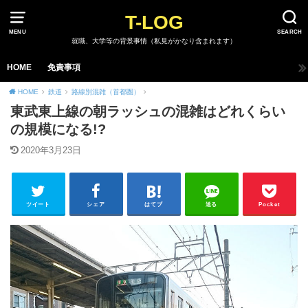
T-LOG
MENU
SEARCH
就職、大学等の背景事情（私見がかなり含まれます）
HOME
免責事項
HOME
鉄道
路線別混雑（首都圏）
東武東上線の朝ラッシュの混雑はどれくらい
の規模になる!?
2020年3月23日
ツイート
シェア
はてブ
送る
Pocket