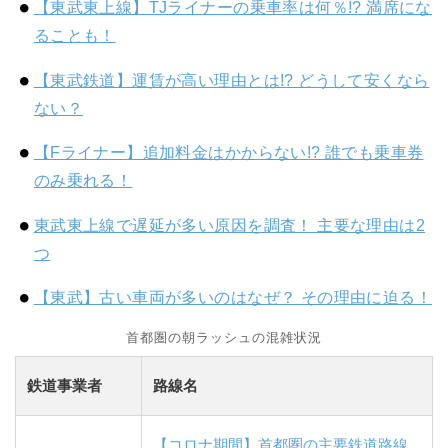
【東武東上線】TJライナーの乗車率は何％!? 満席にな
ることも！
【東武鉄道】運賃が高い理由とは!? どうして安くなら
ない？
【Fライナー】追加料金はかからない!? 誰でも乗車券
のみ乗れる！
東武東上線で遅延が多い原因を調査！ 主要な理由は2
つ
【東武】古い車両が多いのはなぜ？ その理由に迫る！
首都圏の朝ラッシュの混雑状況
鉄道事業者
路線名
【コロナ期間】首都圏の主要鉄道路線