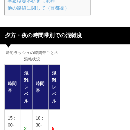
準急は志木駅まで混雑
他の路線に関して（首都圏）
夕方・夜の時間帯別での混雑度
帰宅ラッシュの時間帯ごとの
混雑状況
混
混
雑
雑
時間
時間
レ
レ
帯
帯
ベ
ベ
ル
ル
15：
18：
00-
30-
2
5