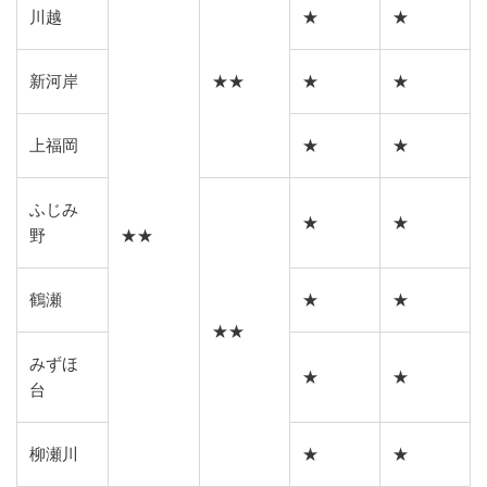
川越
★
★
新河岸
★★
★
★
上福岡
★
★
ふじみ
★
★
野
★★
鶴瀬
★
★
★★
みずほ
★
★
台
柳瀬川
★
★