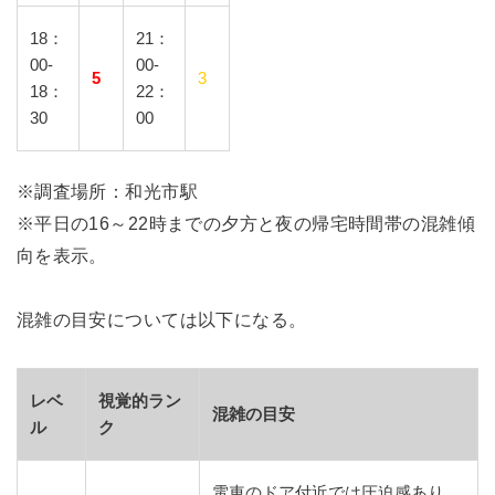
18：
21：
00-
00-
5
3
18：
22：
30
00
※調査場所：和光市駅
※平日の16～22時までの夕方と夜の帰宅時間帯の混雑傾
向を表示。
混雑の目安については以下になる。
レベ
視覚的ラン
混雑の目安
ル
ク
電車のドア付近では圧迫感あり