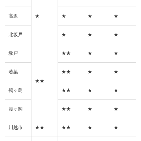
高坂
★
★
★
★
北坂戸
★
★
★
坂戸
★★
★
★
若葉
★★
★
★
★★
鶴ヶ島
★★
★
★
霞ヶ関
★★
★
★
川越市
★★
★★
★
★