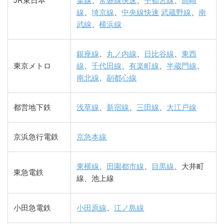
JR東日本
葉線
、
常磐線快速
、
宇都宮線
、
高崎
線
、
埼京線
、
中央線快速
武蔵野線
、
南
武線
、
横浜線
銀座線
、
丸ノ内線
、
日比谷線
、
東西
東京メトロ
線
、
千代田線
、
有楽町線
、
半蔵門線
、
南北線
、
副都心線
都営地下鉄
浅草線
、
新宿線
、
三田線
、
大江戸線
京浜急行電鉄
京急本線
東横線
、
田園都市線
、
目黒線
、大井町
東急電鉄
線、池上線
小田急電鉄
小田原線
、
江ノ島線