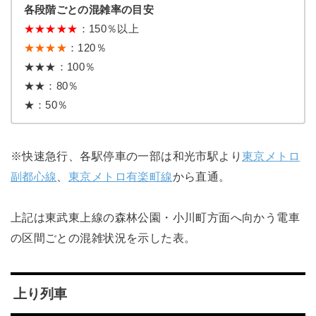
各段階ごとの混雑率の目安
★
★
★
★
★
：150％以上
★★★★
：120％
★★★：100％
★★：80％
★：50％
※快速急行、各駅停車の一部は和光市駅より
東京メトロ
副都心線
、
東京メトロ有楽町線
から直通。
上記は東武東上線の森林公園・小川町方面へ向かう電車
の区間ごとの混雑状況を示した表。
上り列車