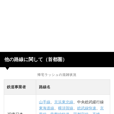
他の路線に関して（首都圏）
帰宅ラッシュの混雑状況
鉄道事業者
路線名
山手線
、
京浜東北線
、中央総武緩行線
東海道線
、
横須賀線
、
総武線快速
、
京