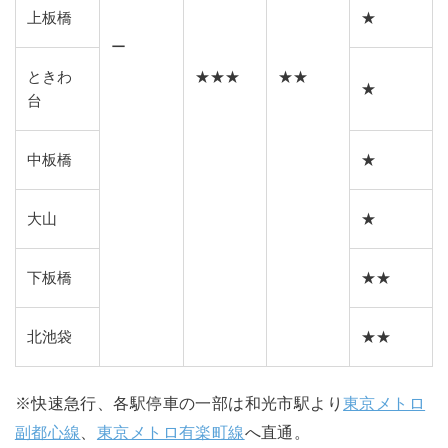
上板橋
★
ー
ときわ
★★★
★★
★
台
中板橋
★
大山
★
下板橋
★★
北池袋
★★
※快速急行、各駅停車の一部は和光市駅より
東京メトロ
副都心線
、
東京メトロ有楽町線
へ直通。