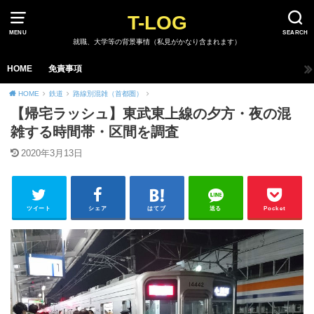
T-LOG
MENU
SEARCH
就職、大学等の背景事情（私見がかなり含まれます）
HOME
免責事項
HOME
鉄道
路線別混雑（首都圏）
【帰宅ラッシュ】東武東上線の夕方・夜の混
雑する時間帯・区間を調査
2020年3月13日
ツイート
シェア
はてブ
送る
Pocket