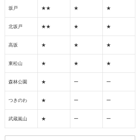
坂戸
★★
★
★
北坂戸
★★
★
★
高坂
★
★
★
東松山
★
★
★
森林公園
★
ー
ー
つきのわ
★
ー
ー
武蔵嵐山
★
ー
ー