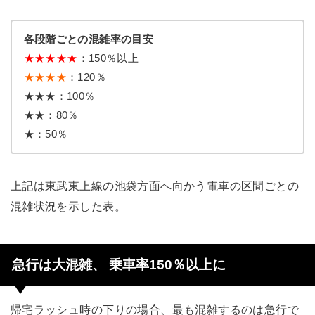
各段階ごとの混雑率の目安
★
★
★
★
★
：150％以上
★★★★
：120％
★★★：100％
★★：80％
★：50％
上記は東武東上線の池袋方面へ向かう電車の区間ごとの
混雑状況を示した表。
急行は大混雑、 乗車率150％以上に
帰宅ラッシュ時の下りの場合、最も混雑するのは急行で