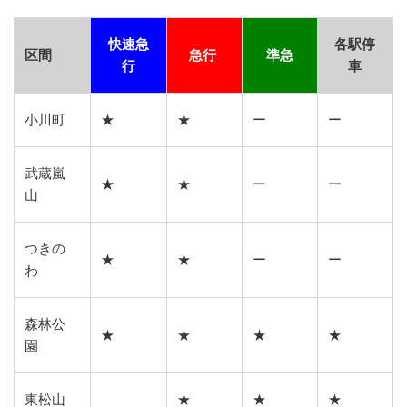
快速急
各駅停
区間
急行
準急
行
車
小川町
★
★
ー
ー
武蔵嵐
★
★
ー
ー
山
つきの
★
★
ー
ー
わ
森林公
★
★
★
★
園
東松山
★
★
★