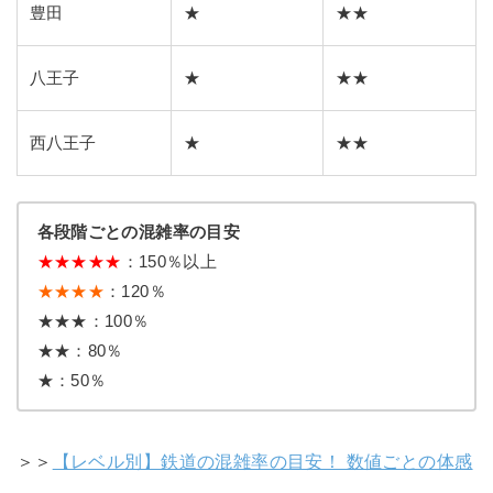
豊田
★
★★
八王子
★
★★
西八王子
★
★★
各段階ごとの混雑率の目安
★
★
★
★
★
：150％以上
★★★★
：120％
★★★：100％
★★：80％
★：50％
＞＞
【レベル別】鉄道の混雑率の目安！ 数値ごとの体感