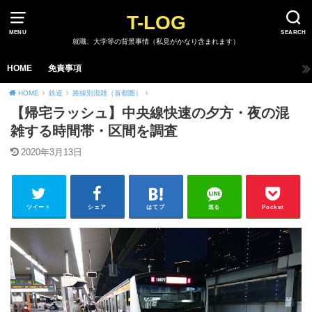
T-LOG
MENU
SEARCH
就職、大学等の背景事情（私見がかなり含まれます）
HOME
免責事項
HOME
鉄道
路線別混雑（首都圏）
【帰宅ラッシュ】中央線快速の夕方・夜の混
雑する時間帯・区間を調査
2020年3月13日
ツイート
シェア
はてブ
送る
Pocket