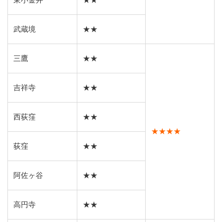
東小金井
★★
武蔵境
★★
三鷹
★★
吉祥寺
★★
西荻窪
★★
★★★★
荻窪
★★
阿佐ヶ谷
★★
高円寺
★★