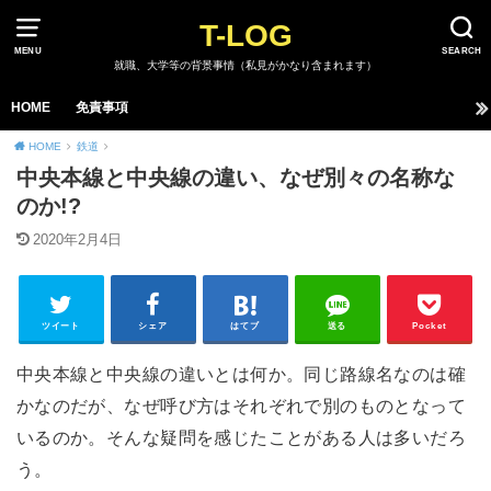
T-LOG
MENU
SEARCH
就職、大学等の背景事情（私見がかなり含まれます）
HOME
免責事項
HOME
鉄道
中央本線と中央線の違い、なぜ別々の名称な
のか!?
2020年2月4日
ツイート
シェア
はてブ
送る
Pocket
中央本線と中央線の違いとは何か。同じ路線名なのは確
かなのだが、なぜ呼び方はそれぞれで別のものとなって
いるのか。そんな疑問を感じたことがある人は多いだろ
う。