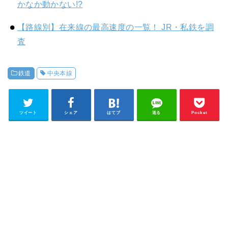
かなか動かない!?
【路線別】在来線の最高速度の一覧！ JR・私鉄を調
査
鉄道
中央本線
ツイート
シェア
はてブ
送る
Pocket