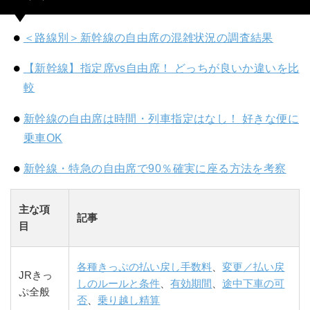
＜路線別＞新幹線の自由席の混雑状況の調査結果
【新幹線】指定席vs自由席！ どっちが良いか違いを比
較
新幹線の自由席は時間・列車指定はなし！ 好きな便に
乗車OK
新幹線・特急の自由席で90％確実に座る方法を考察
主な項
記事
目
各種きっぷの払い戻し手数料
、
変更／払い戻
JRきっ
しのルールと条件
、
有効期間
、
途中下車の可
ぷ全般
否
、
乗り越し精算