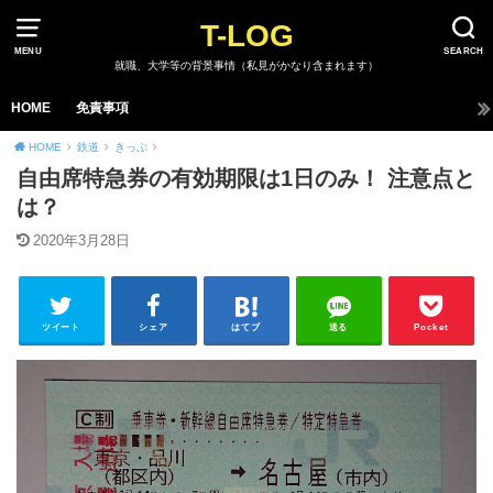
T-LOG
MENU
SEARCH
就職、大学等の背景事情（私見がかなり含まれます）
HOME
免責事項
HOME
鉄道
きっぷ
自由席特急券の有効期限は1日のみ！ 注意点と
は？
2020年3月28日
ツイート
シェア
はてブ
送る
Pocket