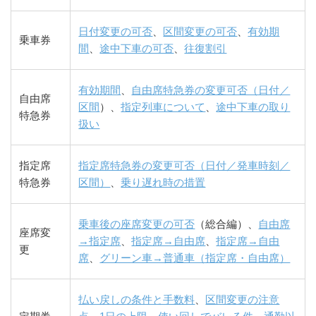
日付変更の可否
、
区間変更の可否
、
有効期
乗車券
間
、
途中下車の可否
、
往復割引
有効期間
、
自由席特急券の変更可否（日付／
自由席
区間
）、
指定列車について
、
途中下車の取り
特急券
扱い
指定席
指定席特急券の変更可否（日付／発車時刻／
特急券
区間）
、
乗り遅れ時の措置
乗車後の座席変更の可否
（総合編）、
自由席
座席変
→指定席
、
指定席→自由席
、
指定席→自由
更
席
、
グリーン車→普通車（指定席・自由席）
払い戻しの条件と手数料
、
区間変更の注意