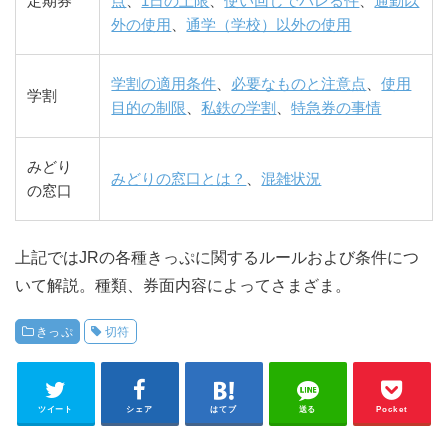
定期券
点
、
1日の上限
、
使い回しでバレる件
、
通勤以
外の使用
、
通学（学校）以外の使用
学割の適用条件
、
必要なものと注意点
、
使用
学割
目的の制限
、
私鉄の学割
、
特急券の事情
みどり
みどりの窓口とは？
、
混雑状況
の窓口
上記ではJRの各種きっぷに関するルールおよび条件につ
いて解説。種類、券面内容によってさまざま。
きっぷ
切符
ツイート
シェア
はてブ
送る
Pocket