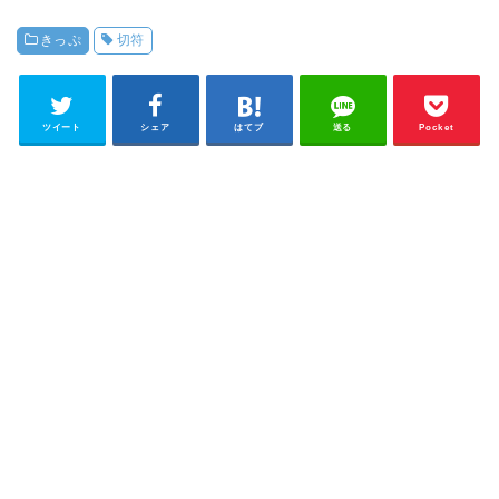
きっぷ
切符
ツイート
シェア
はてブ
送る
Pocket