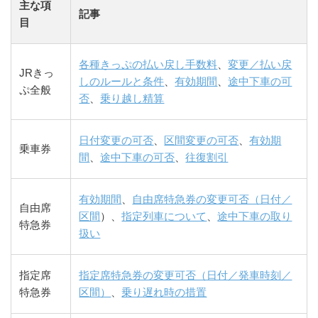
主な項
記事
目
各種きっぷの払い戻し手数料
、
変更／払い戻
JRきっ
しのルールと条件
、
有効期間
、
途中下車の可
ぷ全般
否
、
乗り越し精算
日付変更の可否
、
区間変更の可否
、
有効期
乗車券
間
、
途中下車の可否
、
往復割引
有効期間
、
自由席特急券の変更可否（日付／
自由席
区間
）、
指定列車について
、
途中下車の取り
特急券
扱い
指定席
指定席特急券の変更可否（日付／発車時刻／
特急券
区間）
、
乗り遅れ時の措置