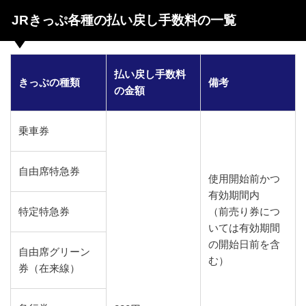
JRきっぷ各種の払い戻し手数料の一覧
払い戻し手数料
きっぷの種類
備考
の金額
乗車券
自由席特急券
使用開始前かつ
有効期間内
特定特急券
（前売り券につ
いては有効期間
の開始日前を含
自由席グリーン
む）
券（在来線）