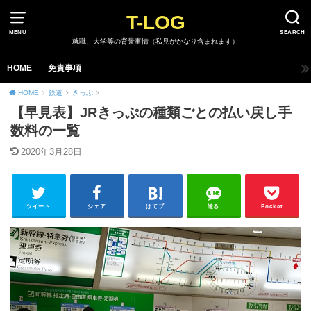
T-LOG
MENU
SEARCH
就職、大学等の背景事情（私見がかなり含まれます）
HOME
免責事項
HOME
鉄道
きっぷ
【早見表】JRきっぷの種類ごとの払い戻し手
数料の一覧
2020年3月28日
ツイート
シェア
はてブ
送る
Pocket