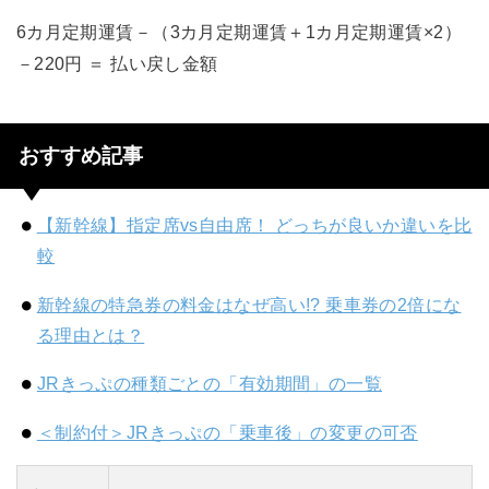
6カ月定期運賃－（3カ月定期運賃＋1カ月定期運賃×2）
－220円 ＝ 払い戻し金額
おすすめ記事
【新幹線】指定席vs自由席！ どっちが良いか違いを比
較
新幹線の特急券の料金はなぜ高い!? 乗車券の2倍にな
る理由とは？
JRきっぷの種類ごとの「有効期間」の一覧
＜制約付＞JRきっぷの「乗車後」の変更の可否