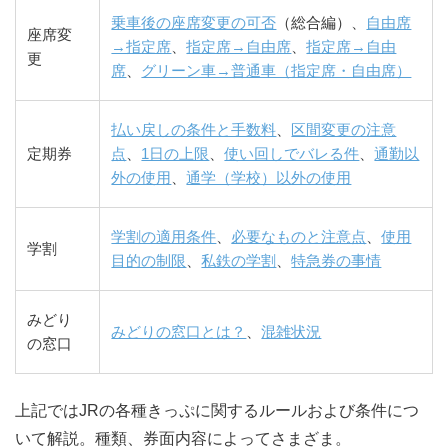
乗車後の座席変更の可否
（総合編）、
自由席
座席変
→指定席
、
指定席→自由席
、
指定席→自由
更
席
、
グリーン車→普通車（指定席・自由席）
払い戻しの条件と手数料
、
区間変更の注意
定期券
点
、
1日の上限
、
使い回しでバレる件
、
通勤以
外の使用
、
通学（学校）以外の使用
学割の適用条件
、
必要なものと注意点
、
使用
学割
目的の制限
、
私鉄の学割
、
特急券の事情
みどり
みどりの窓口とは？
、
混雑状況
の窓口
上記ではJRの各種きっぷに関するルールおよび条件につ
いて解説。種類、券面内容によってさまざま。