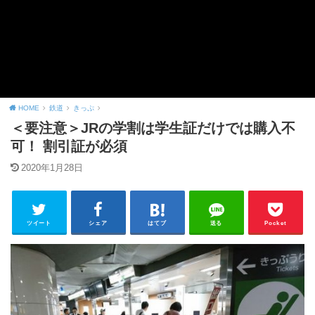
HOME
鉄道
きっぷ
＜要注意＞JRの学割は学生証だけでは購入不
可！ 割引証が必須
2020年1月28日
ツイート
シェア
はてブ
送る
Pocket